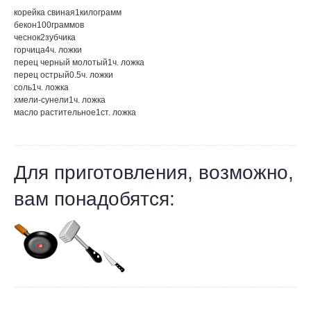
корейка свиная
1
килограмм
бекон
100
граммов
чеснок
2
зубчика
горчица
4
ч. ложки
перец черный молотый
1
ч. ложка
перец острый
0.5
ч. ложки
соль
1
ч. ложка
хмели-сунели
1
ч. ложка
масло растительное
1
ст. ложка
Для приготовления, возможно,
вам понадобятся: