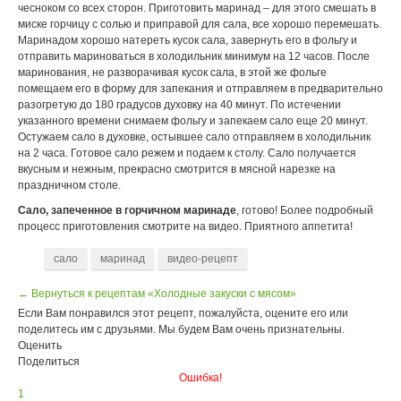
чесноком со всех сторон. Приготовить маринад – для этого смешать в
миске горчицу с солью и приправой для сала, все хорошо перемешать.
Маринадом хорошо натереть кусок сала, завернуть его в фольгу и
отправить мариноваться в холодильник минимум на 12 часов. После
маринования, не разворачивая кусок сала, в этой же фольге
помещаем его в форму для запекания и отправляем в предварительно
разогретую до 180 градусов духовку на 40 минут. По истечении
указанного времени снимаем фольгу и запекаем сало еще 20 минут.
Остужаем сало в духовке, остывшее сало отправляем в холодильник
на 2 часа. Готовое сало режем и подаем к столу. Сало получается
вкусным и нежным, прекрасно смотрится в мясной нарезке на
праздничном столе.
Сало, запеченное в горчичном маринаде
, готово! Более подробный
процесс приготовления смотрите на видео. Приятного аппетита!
сало
маринад
видео-рецепт
← Вернуться к рецептам «Холодные закуски с мясом»
Если Вам понравился этот рецепт, пожалуйста, оцените его или
поделитесь им с друзьями. Мы будем Вам очень признательны.
Оценить
Поделиться
Ошибка!
1