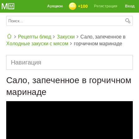
+100
Аукцион
Регистрация
Вход
Рецепты блюд
Закуски
Сало, запеченное в
Холодные закуски с мясом
горчичном маринаде
СЕГОДНЯ: 39142 РЕЦЕПТА
Навигация
Сало, запеченное в горчичном
маринаде