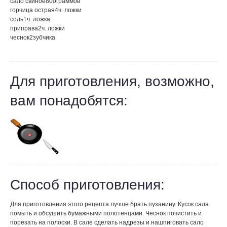
сало свиное
800
граммов
горчица острая
4
ч. ложки
соль
1
ч. ложка
приправа
2
ч. ложки
чеснок
2
зубчика
Для приготовления, возможно,
вам понадобятся:
Способ приготовления:
Для приготовления этого рецепта лучше брать пузанину. Кусок сала
помыть и обсушить бумажными полотенцами. Чеснок почистить и
порезать на полоски. В сале сделать надрезы и нашпиговать сало