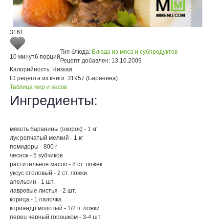
3161
Тип блюда:
Блюда из мяса и субпродуктов
10 минут
6 порций
Рецепт добавлен:
13.10.2009
Калорийность:
Низкая
ID рецепта из книги:
31957 (Баранина)
Таблица мер и весов
Ингредиенты:
мякоть баранины (окорок) - 1 кг
лук репчатый мелкий - 1 кг
помидоры - 800 г
чеснок - 5 зубчиков
растительное масло - 8 ст. ложек
уксус столовый - 2 ст. ложки
апельсин - 1 шт.
лавровые листья - 2 шт.
корица - 1 палочка
кориандр молотый - 1/2 ч. ложки
перец черный горошком - 3-4 шт.