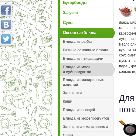
Бутерброды
Закуски
Супы
фарш мя
масло ра
Основные блюда
картофел
лук репч
Блюда из рыбы
масло сл
сухари п
Разные основные блюда
соус сме
Блюда из птицы, дичи
мускатны
перец кр
Блюда из мяса
соль
по вк
и субпродуктов
Блюда из макаронных
изделий
Запеканки
Для
Каши
пон
Блюда из овощей
Блюда из морепродуктов
Запеканки с макаронами
Суши