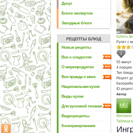
Досуг
Блоги экспертов
Звездные блоги
Купить ф
РЕЦЕПТЫ БЛЮД
Рулет с 
Новые рецепты
1
Все о сладостях
55 минут
О морепродуктах
4 порции
Тип блюда
Вся правда о мясе
Рецепт д
Калорийн
Национальная кухня
ID рецепт
Автор
Виды кухни
Для кухонной техники
Видеорецепты
Миллион
Таблица м
Консервирование
Инг