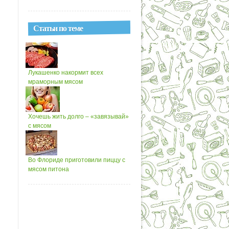
Статьи по теме
Лукашенко накормит всех
мраморным мясом
Хочешь жить долго – «завязывай»
с мясом
Во Флориде приготовили пиццу с
мясом питона