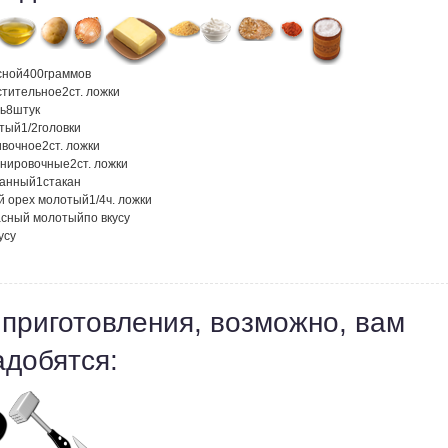
сной
400
граммов
стительное
2
ст. ложки
ь
8
штук
атый
1/2
головки
ивочное
2
ст. ложки
анировочные
2
ст. ложки
танный
1
стакан
й орех молотый
1/4
ч. ложки
асный молотый
по вкусу
усу
 приготовления, возможно, вам
адобятся: