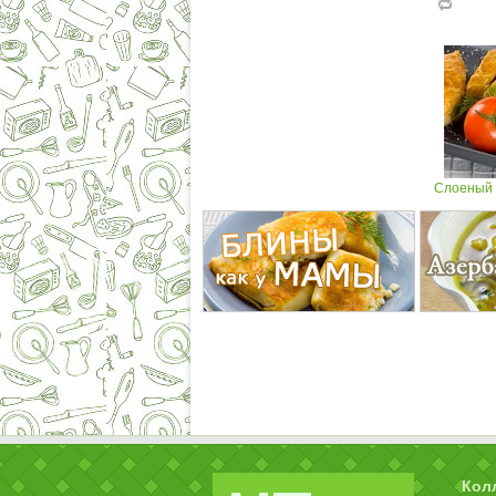
Слоеный 
Кол