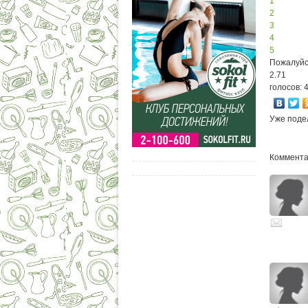
1
2
3
4
5
Пожалуйс
2.71
голосов: 
Уже поде
Комментар