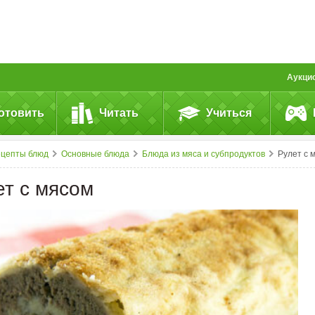
Аукци
отовить
Читать
Учиться
ецепты блюд
Основные блюда
Блюда из мяса и субпродуктов
Рулет с мясо
ет с мясом