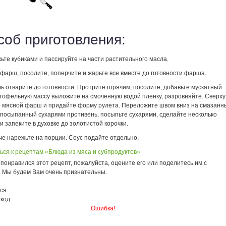
соб приготовления:
ьте кубиками и пассируйте на части растительного масла.
фарш, посолите, поперчите и жарьте все вместе до готовности фарша.
 отварите до готовности. Протрите горячим, посолите, добавьте мускатный
ртофельную массу выложите на смоченную водой пленку, разровняйте. Сверху
 мясной фарш и придайте форму рулета. Переложите швом вниз на смазанн
 посыпанный сухарями противень, посыпьте сухарями, сделайте несколько
и запеките в духовке до золотистой корочки.
че нарежьте на порции. Соус подайте отдельно.
ься к рецептам «Блюда из мяса и субпродуктов»
понравился этот рецепт, пожалуйста, оцените его или поделитесь им с
. Мы будем Вам очень признательны.
ся
 код
Ошибка!