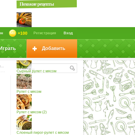
Похожие рецепты
Слоеный рулет с мясом
+100
он
Регистрация
Вход
Играть
Добавить
Рулет с мясом и капустой
м
Сырный рулет с мясом
Рулет с мясом
Рулет с мясом (2)
Слоеный пирог-рулет с мясом