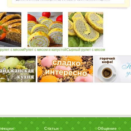
рулет с мясом
Рулет с мясом и капустой
Сырный рулет с мясом
лекции
Статьи
Общение