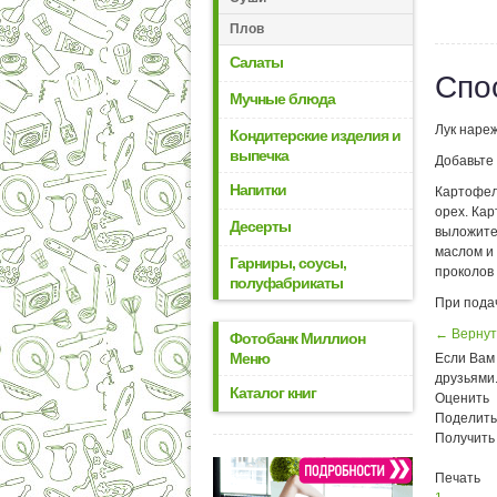
Плов
Салаты
Спо
Мучные блюда
Лук нареж
Кондитерские изделия и
выпечка
Добавьте 
Напитки
Картофель
орех. Ка
Десерты
выложите
маслом и
Гарниры, соусы,
проколов 
полуфабрикаты
При пода
← Вернут
Фотобанк Миллион
Меню
Если Вам 
друзьями
Каталог книг
Оценить
Поделить
Получить
Печать