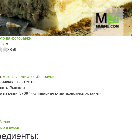
ото на фотобанке
мясом
3859
:
Блюда из мяса и субпродуктов
обавлен:
30.08.2011
ость:
Высокая
а из книги:
37687 (Кулинарная книга экономной хозяйки)
 Меню
ер и весов
редиенты: