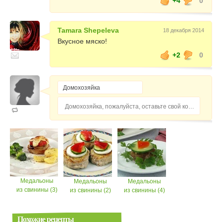
+4
0
Tamara Shepeleva
18 декабря 2014
Вкусное мяско!
+2
0
Домохозяйка, пожалуйста, оставьте свой комментарий...
Медальоны
Медальоны
Медальоны
из свинины (3)
из свинины (2)
из свинины (4)
Похожие рецепты