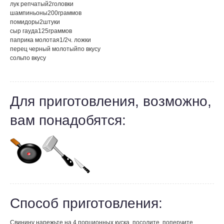
лук репчатый
2
головки
шампиньоны
200
граммов
помидоры
2
штуки
сыр гауда
125
граммов
паприка молотая
1/2
ч. ложки
перец черный молотый
по вкусу
соль
по вкусу
Для приготовления, возможно,
вам понадобятся:
Способ приготовления:
Свинину нарежьте на 4 порционных куска, посолите, поперчите