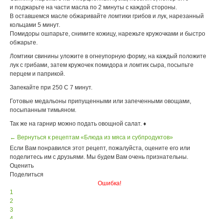
и поджарьте на части масла по 2 минуты с каждой стороны.
В оставшемся масле обжаривайте ломтики грибов и лук, нарезанный
кольцами 5 минут.
Помидоры ошпарьте, снимите кожицу, нарежьте кружочками и быстро
обжарьте.
Ломтики свинины уложите в огнеупорную форму, на каждый положите
лук с грибами, затем кружочек помидора и ломтик сыра, посыпьте
перцем и паприкой.
Запекайте при 250 С 7 минут.
Готовые медальоны припущенными или запеченными овощами,
посыпанным тимьяном.
Так же на гарнир можно подать овощной салат. ♦
← Вернуться к рецептам «Блюда из мяса и субпродуктов»
Если Вам понравился этот рецепт, пожалуйста, оцените его или
поделитесь им с друзьями. Мы будем Вам очень признательны.
Оценить
Поделиться
Ошибка!
1
2
3
4