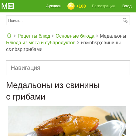
+100
Аукцион
Регистрация
Вход
Рецепты блюд
Основные блюда
Медальоны
Блюда из мяса и субпродуктов
из&nbsp;свинины
СЕГОДНЯ: 39142 РЕЦЕПТА
с&nbsp;грибами
Навигация
Медальоны из свинины
с грибами