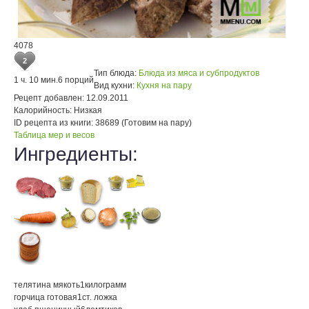
4078
2
Тип блюда:
Блюда из мяса и субпродуктов
1 ч. 10 мин.
6 порций
Вид кухни:
Кухня на пару
Рецепт добавлен:
12.09.2011
Калорийность:
Низкая
ID рецепта из книги:
38689 (Готовим на пару)
Таблица мер и весов
Ингредиенты:
телятина мякоть
1
килограмм
горчица готовая
1
ст. ложка