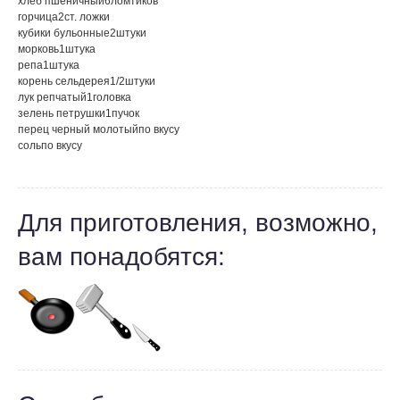
хлеб пшеничный
6
ломтиков
горчица
2
ст. ложки
кубики бульонные
2
штуки
морковь
1
штука
репа
1
штука
корень сельдерея
1/2
штуки
лук репчатый
1
головка
зелень петрушки
1
пучок
перец черный молотый
по вкусу
соль
по вкусу
Для приготовления, возможно,
вам понадобятся: