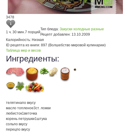
3478
1
Тип блюда:
Закуски холодные разные
1 ч. 30 мин.
7 порций
Рецепт добавлен:
13.10.2009
Калорийность:
Низкая
ID рецепта из книги:
897 (Волшебство мировой кулинарии)
Таблица мер и весов
Ингредиенты:
телятина
по вкусу
масло топленое
3
ст. ложки
любисток
1
веточка
корень петрушки
1
штука
соль
по вкусу
перец
по вкусу