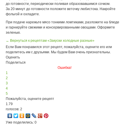
до готовности, периодически поливая образовавшимся сочком.
За 20 минут до готовности положите веточку любистока. Накройте
фольгой и охладите.
При подаче нарежьте мясо тонкими ломтиками, разложите на блюде
и гарнируйте свежими и консервированными овощами. Оформите
зеленью.
← Вернуться к рецептам «Закуски холодные разные»
Если Вам понравился этот рецепт, пожалуйста, оцените его или
поделитесь им с друзьями. Мы будем Вам очень признательны.
Оценить
Поделиться
Ошибка!
1
2
3
4
5
Пожалуйста, оцените рецепт
1.79
голосов: 2
Уже поделились: 0