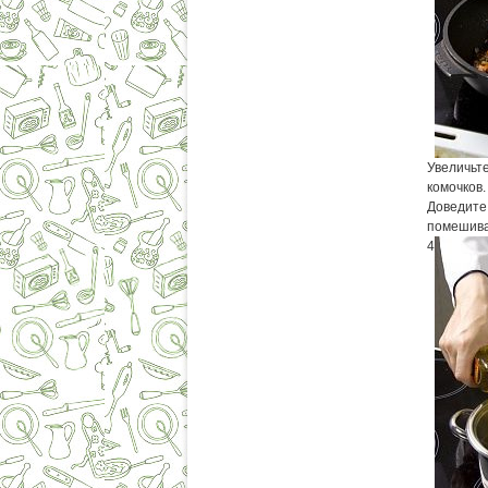
Увеличьте
комочков.
Доведите 
помешива
4