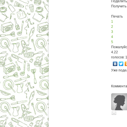
Поделить
Получить
Печать
1
2
3
4
5
Пожалуйс
4.22
голосов: 
Уже поде
Комментар