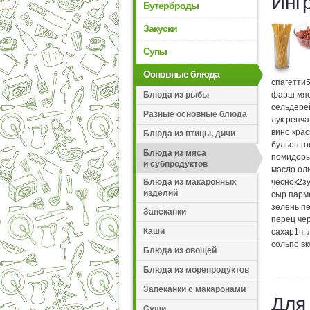
Инг
Бутерброды
Закуски
Супы
Основные блюда
спагетти
Блюда из рыбы
фарш мя
сельдере
Разные основные блюда
лук репч
вино крас
Блюда из птицы, дичи
бульон г
Блюда из мяса
помидор
и субпродуктов
масло ол
Блюда из макаронных
чеснок
2
з
изделий
сыр парм
зелень п
Запеканки
перец че
Каши
сахар
1
ч.
соль
по вк
Блюда из овощей
Блюда из морепродуктов
Запеканки с макаронами
Для
Суши