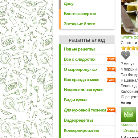
Досуг
Блоги экспертов
Звездные блоги
Купить ф
РЕЦЕПТЫ БЛЮД
Спагетти
Новые рецепты
5
Все о сладостях
? минут
О морепродуктах
4 порции
Тип блюда
Вся правда о мясе
Национал
Рецепт д
Национальная кухня
Калорийн
ID рецепт
Виды кухни
Автор
Для кухонной техники
Видеорецепты
Миллион
Консервирование
Таблица м