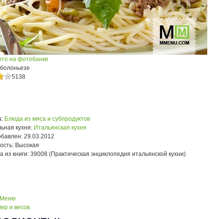
ото на фотобанке
 болоньезе
5138
:
Блюда из мяса и субпродуктов
ьная кухня:
Итальянская кухня
обавлен:
29.03.2012
ость:
Высокая
а из книги:
39008 (Практическая энциклопедия итальянской кухни)
 Меню
ер и весов