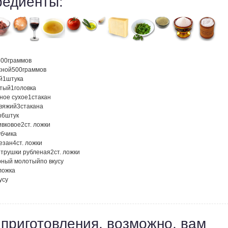
редиенты:
500
граммов
сной
500
граммов
й
1
штука
атый
1
головка
ное сухое
1
стакан
овяжий
3
стакана
ы
6
штук
ивковое
2
ст. ложки
убчика
езан
4
ст. ложки
етрушки рубленая
2
ст. ложки
рный молотый
по вкусу
 ложка
усу
 приготовления, возможно, вам