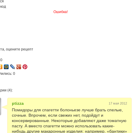
ся
 код
Ошибка!
та, оцените рецепт
10
лились: 0
ии (4):
ptizza
17 мая 2012
Помидоры для спагетти болоньезе лучше брать спелые,
сочные. Впрочем, если свежих нет, подойдут и
консервированные. Некоторые добавляют даже томатную
пасту. А вместо спагетти можно использовать какие-
нибудь другие макаронные изделия: например, «бантики»