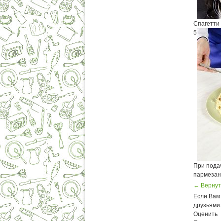
Спагетти 
5
При подач
пармезан
← Вернут
Если Вам 
друзьями
Оценить