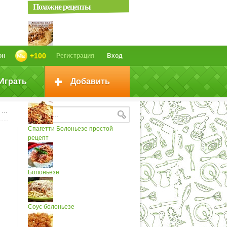
Похожие рецепты
Спагетти под соусом а ля
+100
он
Регистрация
Вход
Болоньезе
Играть
Добавить
Спагетти Болоньезе - рецепт от...
е
Спагетти Болоньезе простой
рецепт
Болоньезе
Соус болоньезе