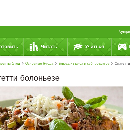
Аукци
отовить
Читать
Учиться
ецепты блюд
Основные блюда
Блюда из мяса и субпродуктов
Спагетти болоньез
гетти болоньезе