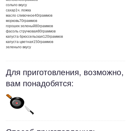
соль
по вкусу
сахар
1
ч. ложка
масло сливочное
40
граммов
морковь
70
граммов
горошек зеленый
80
граммов
фасоль стручковая
80
граммов
капуста брюссельская
120
граммов
капуста цветная
150
граммов
зелень
по вкусу
Для приготовления, возможно,
вам понадобятся: