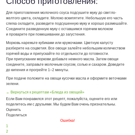
Способ приготовления:
Для приготовления молочного соуса подсушите муку до светло-
желтого цвета, охладите. Молоко вскипятите. Небольшую его часть
слегка охладите, разведите подсушенную муку и хорошо размешайте.
Соедините разведенную муку с оставшимся горячим молоком
и проварите при помешивании до загустения.
Морковь нарежьте кубиками или кружочками. Цветную капусту
разберите на соцветия. Все овощи залейте небольшим количеством
горячей воды и припускайте по отдельности до готовности.
При припускании моркови добавьте немного масла. Затем овощи
соедините, заправьте молочным соусом, солью и сахаром. Доведите
до кипения и прогрейте 1–2 минуты.
При подаче положите на овощи кусочки масла и оформите веточками
зелени.
← Вернуться к рецептам «Блюда из овощей»
Если Вам понравился этот рецепт, пожалуйста, оцените его или
поделитесь им с друзьями. Мы будем Вам очень признательны.
Оценить
Поделиться
Ошибка!
1
2