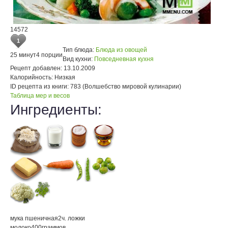
14572
1
Тип блюда:
Блюда из овощей
25 минут
4 порции
Вид кухни:
Повседневная кухня
Рецепт добавлен:
13.10.2009
Калорийность:
Низкая
ID рецепта из книги:
783 (Волшебство мировой кулинарии)
Таблица мер и весов
Ингредиенты:
мука пшеничная
2
ч. ложки
молоко
400
граммов