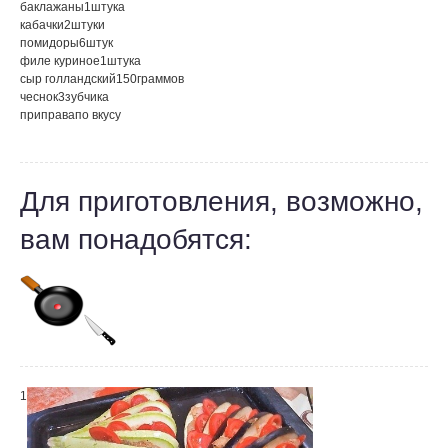
баклажаны
1
штука
кабачки
2
штуки
помидоры
6
штук
филе куриное
1
штука
сыр голландский
150
граммов
чеснок
3
зубчика
приправа
по вкусу
Для приготовления, возможно,
вам понадобятся:
1