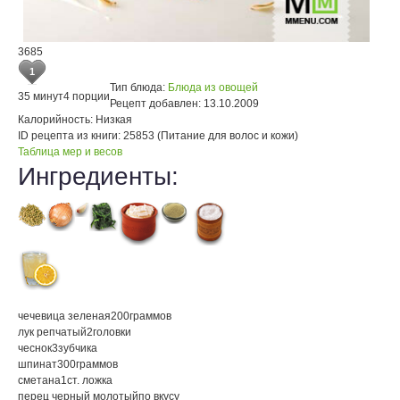
3685
1
Тип блюда:
Блюда из овощей
35 минут
4 порции
Рецепт добавлен:
13.10.2009
Калорийность:
Низкая
ID рецепта из книги:
25853 (Питание для волос и кожи)
Таблица мер и весов
Ингредиенты:
чечевица зеленая
200
граммов
лук репчатый
2
головки
чеснок
3
зубчика
шпинат
300
граммов
сметана
1
ст. ложка
перец черный молотый
по вкусу