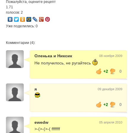
Пожалуйста, оцените рецепт
1.71
голосов: 2
Уже поделились: 0
Комментарии (4):
Оленька и Никсик
08 ноября 2009
Не получилось, не ругайтесь
+2
0
я
09 декабря 2009
+2
0
ewedw
05 апреля 2010
>-(>-(>-( fffffff