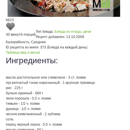
6623
Тип блюда:
Блюда из птицы, дичи
30 минут
6 порций
Рецепт добавлен:
13.10.2009
Калорийность:
Средняя
ID рецепта из книги:
373 (Блюда на каждый день)
Таблица мер и весов
Ингредиенты:
масло растительное или сливочное - 3 ст. ложки
лук репчатый тонко нарезанный - 1 крупная луковица
рис - 225 г
бульон куриный - 660 г
чили порошок - 0,5 ч. ложки
тимьян - 1/2 ч. ложки
душица - 1/2 ч. ложки
чеснок измельченный - 2 зубчика
соль
перец черный зерна - 0,5 ч. ложки
масло сливочное - 60 г