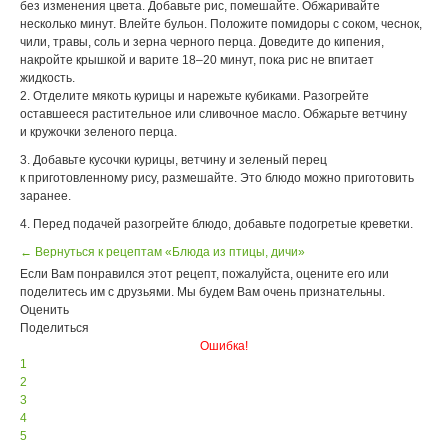
без изменения цвета. Добавьте рис, помешайте. Обжаривайте
несколько минут. Влейте бульон. Положите помидоры с соком, чеснок,
чили, травы, соль и зерна черного перца. Доведите до кипения,
накройте крышкой и варите 18–20 минут, пока рис не впитает
жидкость.
2. Отделите мякоть курицы и нарежьте кубиками. Разогрейте
оставшееся растительное или сливочное масло. Обжарьте ветчину
и кружочки зеленого перца.
3. Добавьте кусочки курицы, ветчину и зеленый перец
к приготовленному рису, размешайте. Это блюдо можно приготовить
заранее.
4. Перед подачей разогрейте блюдо, добавьте подогретые креветки.
← Вернуться к рецептам «Блюда из птицы, дичи»
Если Вам понравился этот рецепт, пожалуйста, оцените его или
поделитесь им с друзьями. Мы будем Вам очень признательны.
Оценить
Поделиться
Ошибка!
1
2
3
4
5