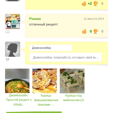
+2
0
Римма
11 августа 2014
отличный рецепт
0
0
Домохозяйка, пожалуйста, оставьте свой комментарий...
Джамбалайя.
Курица
Курица под
Простой рецепт к
фаршированная
майонезом (2)
обеду...
блинами -...