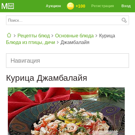
+100
Аукцион
Регистрация
Вход
Рецепты блюд
Основные блюда
Курица
Блюда из птицы, дичи
Джамбалайя
СЕГОДНЯ: 39142 РЕЦЕПТА
Навигация
Курица Джамбалайя