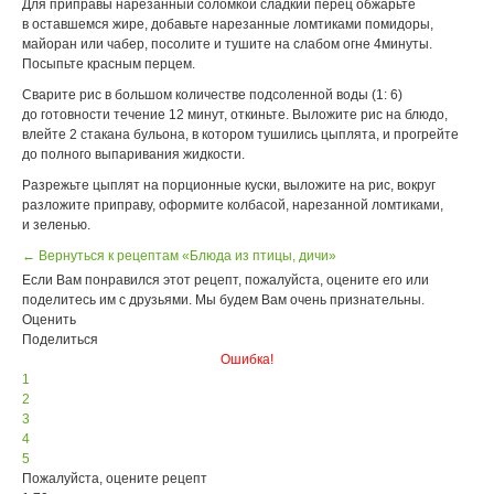
Для приправы нарезанный соломкой сладкий перец обжарьте
в оставшемся жире, добавьте нарезанные ломтиками помидоры,
майоран или чабер, посолите и тушите на слабом огне 4минуты.
Посыпьте красным перцем.
Сварите рис в большом количестве подсоленной воды (1: 6)
до готовности течение 12 минут, откиньте. Выложите рис на блюдо,
влейте 2 стакана бульона, в котором тушились цыплята, и прогрейте
до полного выпаривания жидкости.
Разрежьте цыплят на порционные куски, выложите на рис, вокруг
разложите приправу, оформите колбасой, нарезанной ломтиками,
и зеленью.
← Вернуться к рецептам «Блюда из птицы, дичи»
Если Вам понравился этот рецепт, пожалуйста, оцените его или
поделитесь им с друзьями. Мы будем Вам очень признательны.
Оценить
Поделиться
Ошибка!
1
2
3
4
5
Пожалуйста, оцените рецепт