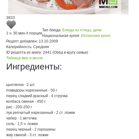
3833
Тип блюда:
Блюда из птицы, дичи
1 ч. 30 мин.
4 порции
Национальная кухня:
Испанская кухня
Рецепт добавлен:
13.10.2009
Калорийность:
Средняя
ID рецепта из книги:
2441 (Обед в кругу семьи)
Таблица мер и весов
Ингредиенты:
цыпленок - 2 шт.
помидоры нарезанные - 50 г
перец сладкий красный - 4 стручка
колбаса свиная - 450 г
рис - 200-250 г
лук репчатый нарезанный - 2 ст. ложки
чабер - 1 веточка
соль - 1,5 ч. ложки
перец черный - 2 горошины
жир свиной - 3 ст. ложки