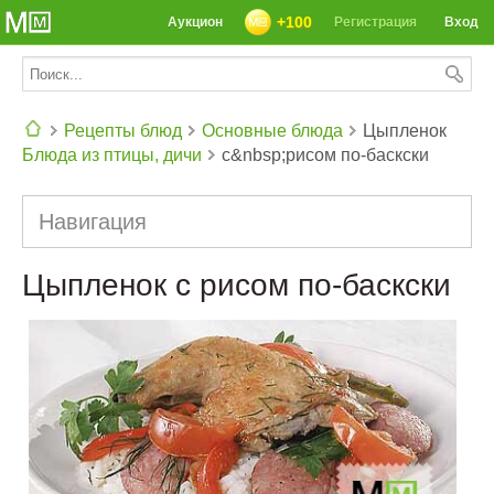
+100
Аукцион
Регистрация
Вход
Рецепты блюд
Основные блюда
Цыпленок
Блюда из птицы, дичи
с&nbsp;рисом по-баскски
СЕГОДНЯ: 39142 РЕЦЕПТА
Навигация
Цыпленок с рисом по-баскски