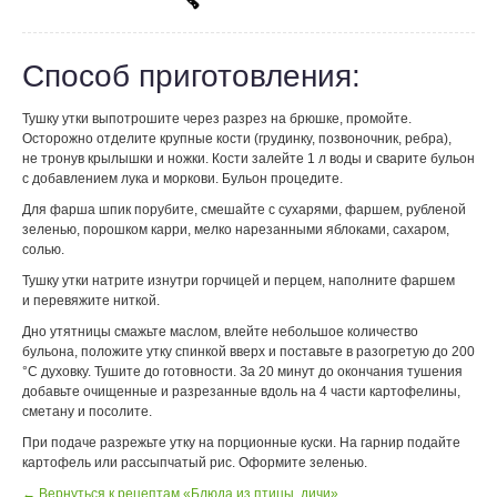
Способ приготовления:
Тушку утки выпотрошите через разрез на брюшке, промойте.
Осторожно отделите крупные кости (грудинку, позвоночник, ребра),
не тронув крылышки и ножки. Кости залейте 1 л воды и сварите бульон
с добавлением лука и моркови. Бульон процедите.
Для фарша шпик порубите, смешайте с сухарями, фаршем, рубленой
зеленью, порошком карри, мелко нарезанными яблоками, сахаром,
солью.
Тушку утки натрите изнутри горчицей и перцем, наполните фаршем
и перевяжите ниткой.
Дно утятницы смажьте маслом, влейте небольшое количество
бульона, положите утку спинкой вверх и поставьте в разогретую до 200
°С духовку. Тушите до готовности. За 20 минут до окончания тушения
добавьте очищенные и разрезанные вдоль на 4 части картофелины,
сметану и посолите.
При подаче разрежьте утку на порционные куски. На гарнир подайте
картофель или рассыпчатый рис. Оформите зеленью.
← Вернуться к рецептам «Блюда из птицы, дичи»