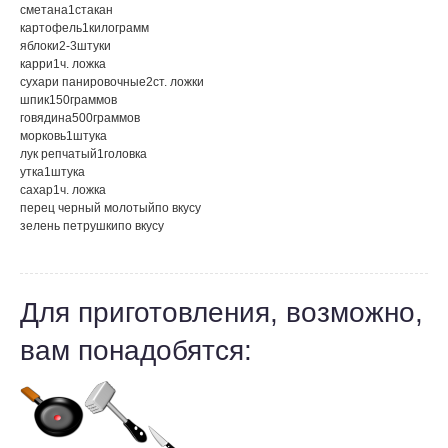
сметана
1
стакан
картофель
1
килограмм
яблоки
2-3
штуки
карри
1
ч. ложка
сухари панировочные
2
ст. ложки
шпик
150
граммов
говядина
500
граммов
морковь
1
штука
лук репчатый
1
головка
утка
1
штука
сахар
1
ч. ложка
перец черный молотый
по вкусу
зелень петрушки
по вкусу
Для приготовления, возможно,
вам понадобятся: