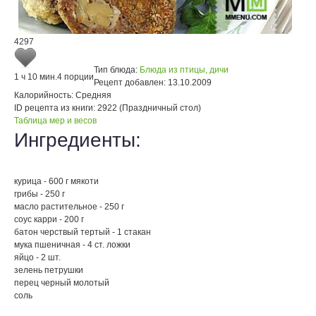
4297
Тип блюда:
Блюда из птицы, дичи
1 ч 10 мин.
4 порции
Рецепт добавлен:
13.10.2009
Калорийность:
Средняя
ID рецепта из книги:
2922 (Праздничный стол)
Таблица мер и весов
Ингредиенты:
курица - 600 г мякоти
грибы - 250 г
масло растительное - 250 г
соус карри - 200 г
батон черствый тертый - 1 стакан
мука пшеничная - 4 ст. ложки
яйцо - 2 шт.
зелень петрушки
перец черный молотый
соль