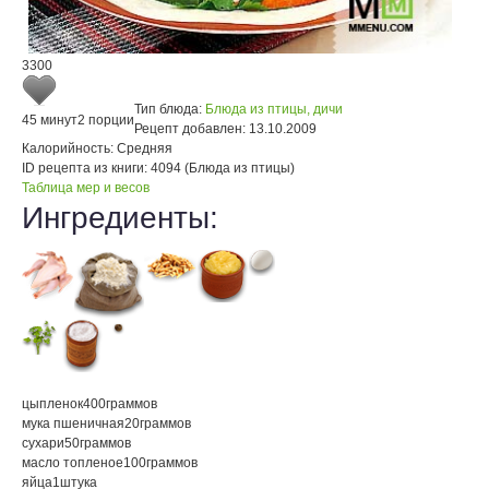
3300
Тип блюда:
Блюда из птицы, дичи
45 минут
2 порции
Рецепт добавлен:
13.10.2009
Калорийность:
Средняя
ID рецепта из книги:
4094 (Блюда из птицы)
Таблица мер и весов
Ингредиенты:
цыпленок
400
граммов
мука пшеничная
20
граммов
сухари
50
граммов
масло топленое
100
граммов
яйца
1
штука