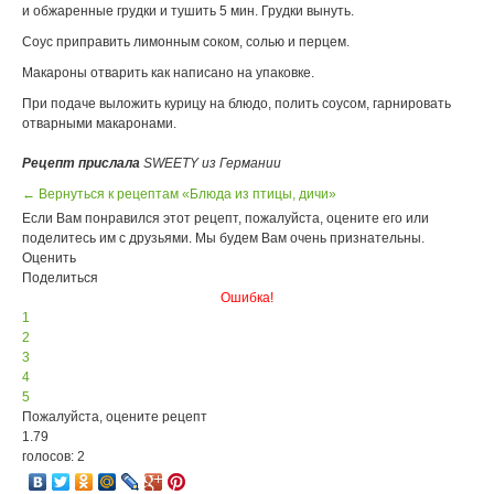
и обжаренные грудки и тушить 5 мин. Грудки вынуть.
Соус приправить лимонным соком, солью и перцем.
Мaкароны отварить как написано на упаковке.
При подаче выложить курицу на блюдо, полить соусом, гарнировать
отварными макаронами.
Рецепт прислала
SWEETY из Германии
← Вернуться к рецептам «Блюда из птицы, дичи»
Если Вам понравился этот рецепт, пожалуйста, оцените его или
поделитесь им с друзьями. Мы будем Вам очень признательны.
Оценить
Поделиться
Ошибка!
1
2
3
4
5
Пожалуйста, оцените рецепт
1.79
голосов: 2