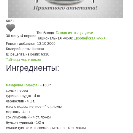
6021
Тип блюда:
Блюда из птицы, дичи
30 минут
4 порции
Национальная кухня:
Европейская кухня
Рецепт добавлен:
13.10.2009
Калорийность:
Низкая
ID рецепта из книги:
6336
Таблица мер и весов
Ингредиенты:
макароны «Макфа»
- 160 г
соль и перец
куриная грудка - 4 шт.
чернослив - 4 шт.
масло подсолнечное - 4 ст. ложки
морковь - 4 шт.
сок лимонный - 4 ст. ложки
бульон куриный - 1/2 л
сливки густые или свежая сметана - 4 ст. ложки