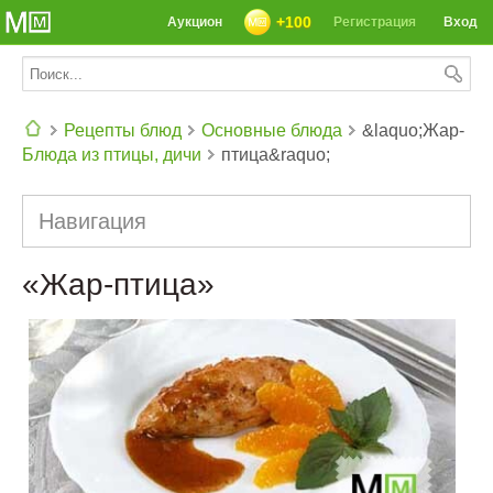
+100
Аукцион
Регистрация
Вход
Рецепты блюд
Основные блюда
&laquo;Жар-
Блюда из птицы, дичи
птица&raquo;
СЕГОДНЯ: 39142 РЕЦЕПТА
Навигация
«Жар-птица»