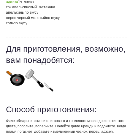
аджика
1
ч. ложка
сок апельсиновый
1/4
стакана
апельсины
по вкусу
перец черный молотый
по вкусу
соль
по вкусу
Для приготовления, возможно,
вам понадобятся:
Способ приготовления:
Филе обжарьте в смеси оливкового и топленого масла до золотистого
цвета, посолите, поперчите. Полейте филе бренди и подожгите. Когда
пламя погаснет, добавьте измельченный чеснок, перец, аджику,