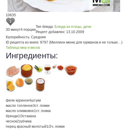
10635
1
Тип блюда:
Блюда из птицы, дичи
30 минут
4 порции
Рецепт добавлен:
13.10.2009
Калорийность:
Средняя
ID рецепта из книги:
9797 (Миллион меню для гурманов и не только…)
Таблица мер и весов
Ингредиенты:
филе куриное
4
штуки
масло топленое
3
ст. ложки
масло оливковое
1
ст. ложка
бренди
1/3
стакана
чеснок
2
зубчика
перец красный молотый
1/2
ч. ложки