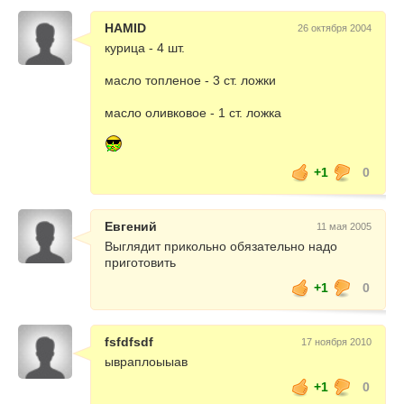
HAMID
26 октября 2004
курица - 4 шт.
масло топленое - 3 ст. ложки
масло оливковое - 1 ст. ложка
+1
0
Евгений
11 мая 2005
Выглядит прикольно обязательно надо
приготовить
+1
0
fsfdfsdf
17 ноября 2010
ывраплоыыав
+1
0