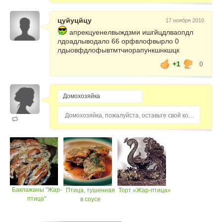
цуйуцйцу
17 ноября 2010
апрекцуенелвыждзми ишгйцдлваопдл
лдоадлыводало 66 орфвлофвырло 0
лдыовфдлофывтмтчиорапункшнкшцк
+1
0
Домохозяйка, пожалуйста, оставьте свой комментарий...
Баклажаны "Жар-
Птица, тушенная
Торт «Жар-птица»
птица"
в соусе