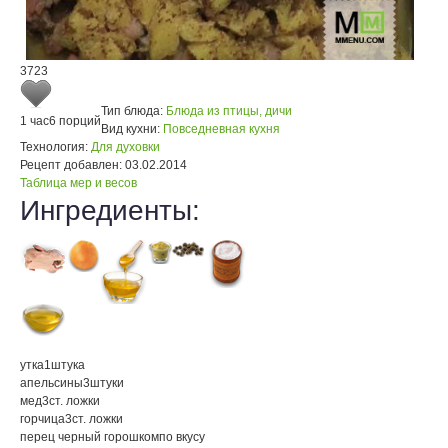
3723
Тип блюда:
Блюда из птицы, дичи
1 час
6 порций
Вид кухни:
Повседневная кухня
Технология:
Для духовки
Рецепт добавлен:
03.02.2014
Таблица мер и весов
Ингредиенты:
утка
1
штука
апельсины
3
штуки
мед
3
ст. ложки
горчица
3
ст. ложки
перец черный горошком
по вкусу