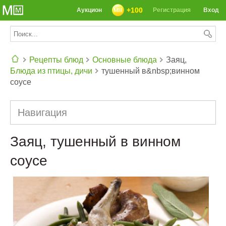
+100
Аукцион
Регистрация
Вход
Рецепты блюд
Основные блюда
Заяц,
Блюда из птицы, дичи
тушенный в&nbsp;винном
СЕГОДНЯ: 39142 РЕЦЕПТА
соусе
Навигация
Заяц, тушенный в винном
соусе