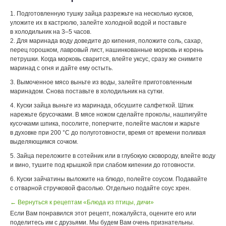
1. Подготовленную тушку зайца разрежьте на несколько кусков,
уложите их в кастрюлю, залейте холодной водой и поставьте
в холодильник на 3–5 часов.
2. Для маринада воду доведите до кипения, положите соль, сахар,
nepeц горошком, лавровый лист, нашинкованные морковь и корень
петрушки. Когда морковь сварится, влейте уксус, сразу же снимите
маринад с огня и дайте ему остыть.
3. Вымоченное мясо выньте из воды, залейте приготовленным
маринадом. Снова поставьте в холодильник на сутки.
4. Куски зайца выньте из маринада, обсушите салфеткой. Шпик
нарежьте брусочками. В мясе ножом сделайте проколы, нашпигуйте
кусочками шпика, посолите, поперчите, полейте маслом и жарьте
в духовке при 200 °С до полуготовности, время от времени поливая
выделяющимся сочком.
5. Зайца переложите в сотейник или в глубокую сковороду, влейте воду
и вино, тушите под крышкой при слабом кипении до готовности.
6. Куски зайчатины выложите на блюдо, полейте соусом. Подавайте
с отварной стручковой фасолью. Отдельно подайте соус хрен.
← Вернуться к рецептам «Блюда из птицы, дичи»
Если Вам понравился этот рецепт, пожалуйста, оцените его или
поделитесь им с друзьями. Мы будем Вам очень признательны.