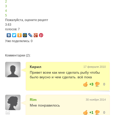
2
3
4
5
Пожалуйста, оцените рецепт
3.63
голосов: 7
Уже поделились: 0
Комментарии (2):
Кирил
17 февраля 2010
Привет всем как мне сделать рыбу чтобы
было вкусно и чем сделать. всё пока
+3
0
Rim
30 ноября 2014
Мне понравилось
+1
0