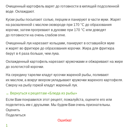
Очищенный картофель варят до готовности в кипящей подсоленной
воде. Охлаждают.
Куски рыбы посыпают солью, перцем и панируют в части муки. Жарят
на раскаленной с маслом сковороде при 170 °С до образования
корочки, затем прогревают в духовке при 170 °С или доводят
до готовности на очень слабом огне.
Очищенный лук нарезают кольцами, панируют в оставшейся муке
и жарят во фритюре до образования корочки. Жира для фритюра
берут в 4 раза больше, чем лука.
Охлажденный картофель нарезают кружочками и обжаривают на жире
до золотистой корочки.
На середину тарелки кладут кусочки жареной рыбы, поливают
их маслом, а вокруг веером укладывают кружочки жареного картофеля.
Сверху на рыбу горкой кладут жареный лук.
← Вернуться к рецептам «Блюда из рыбы»
Если Вам понравился этот рецепт, пожалуйста, оцените его или
поделитесь им с друзьями. Мы будем Вам очень признательны.
Оценить
Поделиться
Ошибка!
1