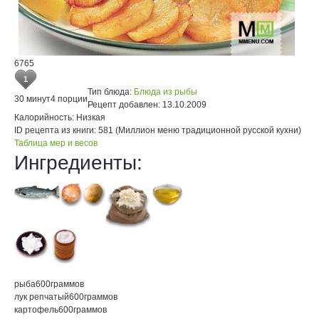
6765
1
Тип блюда:
Блюда из рыбы
30 минут
4 порции
Рецепт добавлен:
13.10.2009
Калорийность:
Низкая
ID рецепта из книги:
581 (Миллион меню традиционной русской кухни)
Таблица мер и весов
Ингредиенты:
рыба
600
граммов
лук репчатый
600
граммов
картофель
600
граммов