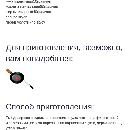
мука пшеничная
50
граммов
масло растительное
50
граммов
жир кулинарный
40
граммов
соль
по вкусу
перец молотый
по вкусу
Для приготовления, возможно,
вам понадобятся:
Способ приготовления:
Рыбу разрезают вдоль позвоночника и удаляют его, а филе с кожей
и реберными костями нарезают на порционные куски, держа нож под
углом 30–40°.