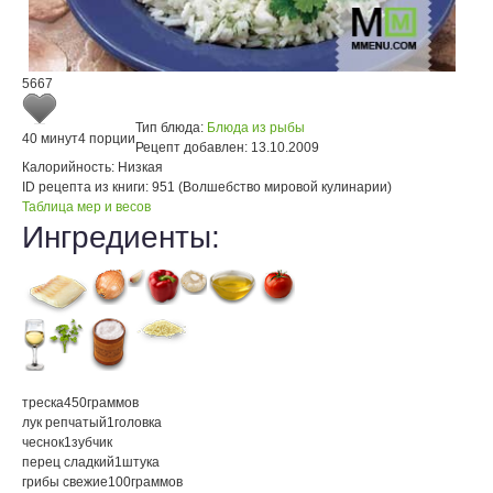
5667
Тип блюда:
Блюда из рыбы
40 минут
4 порции
Рецепт добавлен:
13.10.2009
Калорийность:
Низкая
ID рецепта из книги:
951 (Волшебство мировой кулинарии)
Таблица мер и весов
Ингредиенты:
треска
450
граммов
лук репчатый
1
головка
чеснок
1
зубчик
перец сладкий
1
штука
грибы свежие
100
граммов