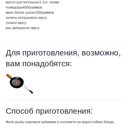
масло растительное
1-2
ст. ложки
помидоры
400
граммов
вино белое сухое
150
граммов
зелень петрушки
по вкусу
соль
по вкусу
рис арборио
по вкусу
Для приготовления, возможно,
вам понадобятся:
Способ приготовления:
Филе рыбы нарежьте кубиками и положите на жаростойкое блюдо.