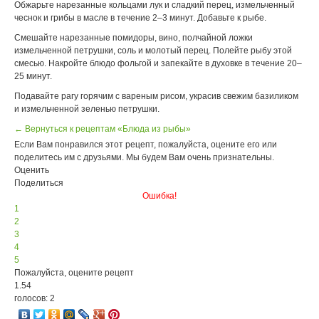
Обжарьте нарезанные кольцами лук и сладкий перец, измельченный
чеснок и грибы в масле в течение 2–3 минут. Добавьте к рыбе.
Смешайте нарезанные помидоры, вино, полчайной ложки
измельченной петрушки, соль и молотый перец. Полейте рыбу этой
смесью. Накройте блюдо фольгой и запекайте в духовке в течение 20–
25 минут.
Подавайте рагу горячим с вареным рисом, украсив свежим базиликом
и измельченной зеленью петрушки.
← Вернуться к рецептам «Блюда из рыбы»
Если Вам понравился этот рецепт, пожалуйста, оцените его или
поделитесь им с друзьями. Мы будем Вам очень признательны.
Оценить
Поделиться
Ошибка!
1
2
3
4
5
Пожалуйста, оцените рецепт
1.54
голосов: 2