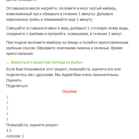
Оставшееся масло нагрейте, положите в него тертый имбирь,
измельченный лук и обжарьте в течение 1 минуты. Добавьте
нарезанные грибы и обжаривайте еще 1 минуту.
Смешайте оставшееся вино и муку, добавьте 1 столовую ложку воды,
соедините с грибами и прогрейте, помешивая, в течение 2 минут.
При подаче выложите камбалу на блюдо и полейте приготовленным
грибным соусом. Оформите ломтиками лимона и зеленью. Время
приготовления
← Вернуться к рецептам «Блюда из рыбы»
Если Вам понравился этот рецепт, пожалуйста, оцените его или
поделитесь им с друзьями. Мы будем Вам очень признательны.
Оценить
Поделиться
Ошибка!
1
2
3
4
5
Пожалуйста, оцените рецепт
1.2
голосов: 1