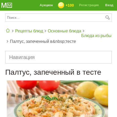
+100
Аукцион
Регистрация
Вход
Рецепты блюд
Основные блюда
Блюда из рыбы
Палтус, запеченный в&nbsp;тесте
СЕГОДНЯ: 39142 РЕЦЕПТА
Навигация
Палтус, запеченный в тесте