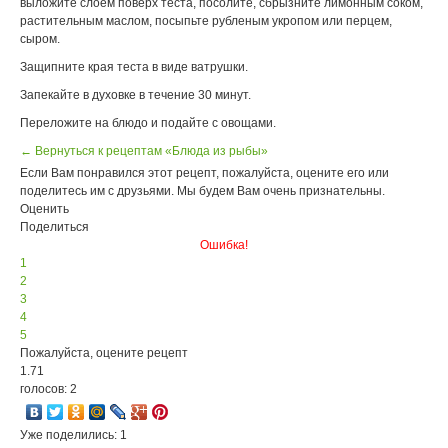
выложите слоем поверх теста, посолите, сбрызните лимонным соком,
растительным маслом, посыпьте рубленым укропом или перцем,
сыром.
Защипните края теста в виде ватрушки.
Запекайте в духовке в течение 30 минут.
Переложите на блюдо и подайте с овощами.
← Вернуться к рецептам «Блюда из рыбы»
Если Вам понравился этот рецепт, пожалуйста, оцените его или
поделитесь им с друзьями. Мы будем Вам очень признательны.
Оценить
Поделиться
Ошибка!
1
2
3
4
5
Пожалуйста, оцените рецепт
1.71
голосов: 2
Уже поделились: 1