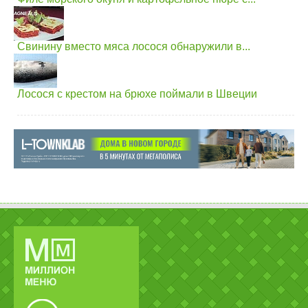
Свинину вместо мяса лосося обнаружили в...
Лосося с крестом на брюхе поймали в Швеции