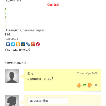
Поделиться
Ошибка!
1
2
3
4
5
Пожалуйста, оцените рецепт
1.98
голосов: 3
Уже поделились: 0
Комментарии (1):
Elle
23 сентября 2009
а рецепт-то где?
+2
0