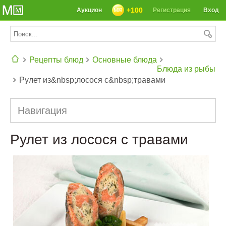
+100
Аукцион
Регистрация
Вход
Рецепты блюд
Основные блюда
Блюда из рыбы
Рулет из&nbsp;лосося с&nbsp;травами
СЕГОДНЯ: 39142 РЕЦЕПТА
Навигация
Рулет из лосося с травами