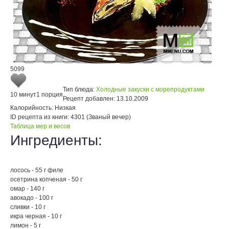
5099
Тип блюда:
Холодные закуски с морепродуктами
10 минут
1 порция
Рецепт добавлен:
13.10.2009
Калорийность:
Низкая
ID рецепта из книги:
4301 (Званый вечер)
Таблица мер и весов
Ингредиенты:
лосось - 55 г филе
осетрина копченая - 50 г
омар - 140 г
авокадо - 100 г
сливки - 10 г
икра черная - 10 г
лимон - 5 г