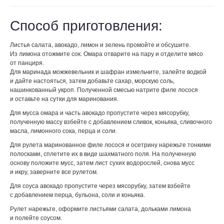
Способ приготовления:
Листья салата, авокадо, лимон и зелень промойте и обсушите.
Из лимона отожмите сок. Омара отварите на пару и отделите мясо
от панциря.
Для маринада можжевельник и шафран измельчите, залейте водкой
и дайте настояться, затем добавьте сахар, морскую соль,
нашинкованный укроп. Полученной смесью натрите филе лосося
и оставьте на сутки для маринования.
Для мусса омара и часть авокадо пропустите через мясорубку,
полученную массу взбейте с добавлением сливок, коньяка, сливочного
масла, лимонного сока, перца и соли.
Для рулета маринованное филе лосося и осетрину нарежьте тонкими
полосками, сплетите их в виде шахматного поля. На полученную
основу положите мусс, затем лист сухих водорослей, снова мусс
и икру, заверните все рулетом.
Для соуса авокадо пропустите через мясорубку, затем взбейте
с добавлением перца, бульона, соли и коньяка.
Рулет нарежьте, оформите листьями салата, дольками лимона
и полейте соусом.