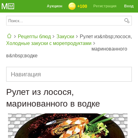
+100
Аукцион
Регистрация
Вход
Рецепты блюд
Закуски
Рулет из&nbsp;лосося,
Холодные закуски с морепродуктами
маринованного
СЕГОДНЯ: 39142 РЕЦЕПТА
в&nbsp;водке
Навигация
Рулет из лосося,
маринованного в водке