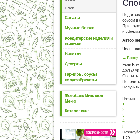
Спо
Плов
Подготов
Салаты
соусом и 
При пода
Мучные блюда
и оформи
Кондитерские изделия и
Автор ре
выпечка
Челпанов
Напитки
← Вернут
Десерты
Если Вам 
друзьями
Гарниры, соусы,
Оценить
полуфабрикаты
Поделить
Получить
Фотобанк Миллион
Печать
Меню
1
2
Каталог книг
3
4
5
Пожалуйс
1.79