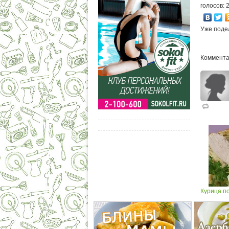
голосов: 
Уже поде
Коммента
Курица п