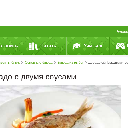
Аукци
отовить
Читать
Учиться
ецепты блюд
Основные блюда
Блюда из рыбы
Дорадо с&nbsp;двумя соусам
адо с двумя соусами