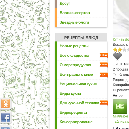
Досуг
Блоги экспертов
Звездные блоги
РЕЦЕПТЫ БЛЮД
Купить ф
Дорадо с
Новые рецепты
Все о сладостях
1 ч. 10 ми
О морепродуктах
2 порции
Вся правда о мясе
Тип блюда
Рецепт д
Национальная кухня
Калорийн
ID рецепт
Виды кухни
Автор
Для кухонной техники
Видеорецепты
Миллион
Консервирование
Таблица м