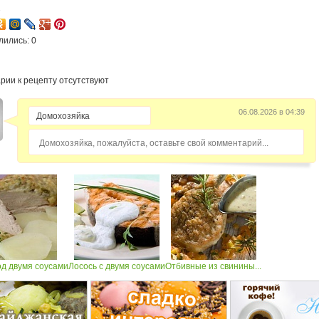
2
лились: 0
рии к рецепту отсутствуют
06.08.2026 в 04:39
Домохозяйка, пожалуйста, оставьте свой комментарий...
од двумя соусами
Лосось с двумя соусами
Отбивные из свинины...