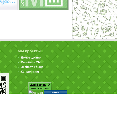
ММ проекты
Домоводство
Фотобанк ММ
Эксперты о еде
Каталог книг
© ООО «Издательство «Миллион Меню» 2002