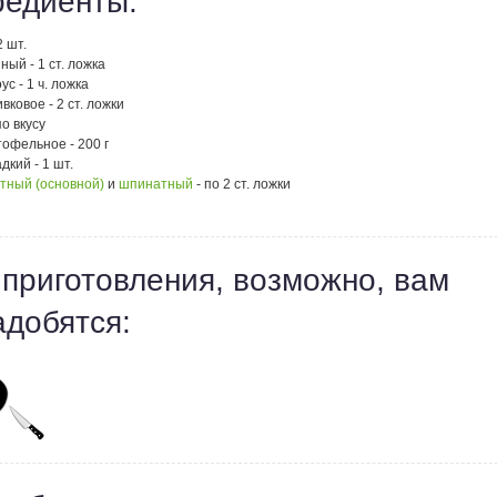
редиенты:
2 шт.
ный - 1 ст. ложка
ус - 1 ч. ложка
вковое - 2 ст. ложки
по вкусу
офельное - 200 г
дкий - 1 шт.
тный (основной)
и
шпинатный
- по 2 ст. ложки
 приготовления, возможно, вам
адобятся: