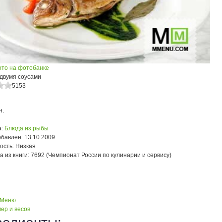
ото на фотобанке
 двумя соусами
5153
н.
:
Блюда из рыбы
обавлен:
13.10.2009
ость:
Низкая
а из книги:
7692 (Чемпионат России по кулинарии и сервису)
 Меню
ер и весов