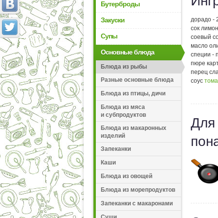
Инг
Бутерброды
Закуски
дорадо - 
сок лимон
Супы
соевый со
масло оли
Основные блюда
специи - 
пюре карт
Блюда из рыбы
перец сла
Разные основные блюда
соус
тома
Блюда из птицы, дичи
Блюда из мяса
и субпродуктов
Для
Блюда из макаронных
изделий
пон
Запеканки
Каши
Блюда из овощей
Блюда из морепродуктов
Запеканки с макаронами
Суши