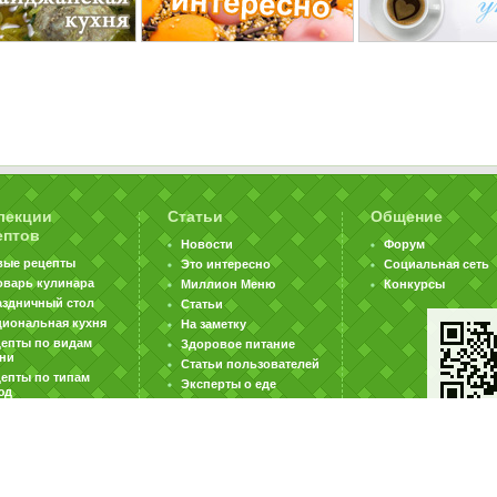
лекции
Статьи
Общение
ептов
Новости
Форум
вые рецепты
Это интересно
Социальная сеть
оварь кулинара
Миллион Меню
Конкурсы
аздничный стол
Статьи
циональная кухня
На заметку
цепты по видам
Здоровое питание
хни
Статьи пользователей
епты по типам
Эксперты о еде
юд
|
|
|
ратная связь
Карта сайта
Реклама на сайте
Вакансии