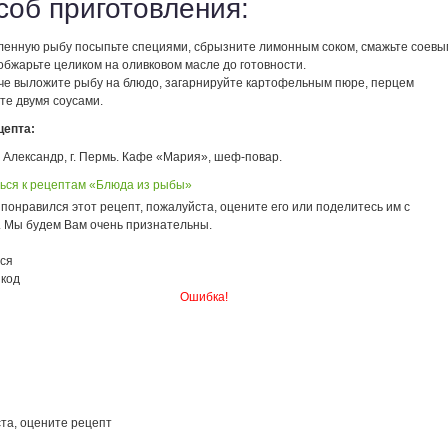
соб приготовления:
ленную рыбу посыпьте специями, сбрызните лимонным соком, смажьте соевы
обжарьте целиком на оливковом масле до готовности.
че выложите рыбу на блюдо, загарнируйте картофельным пюре, перцем
те двумя соусами.
цепта:
 Александр, г. Пермь. Кафе «Мария», шеф-повар.
ься к рецептам «Блюда из рыбы»
понравился этот рецепт, пожалуйста, оцените его или поделитесь им с
. Мы будем Вам очень признательны.
ся
 код
Ошибка!
та, оцените рецепт