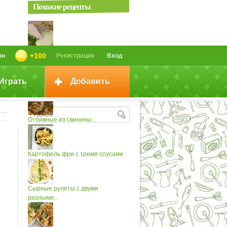
Похожие рецепты
Курица под двумя соусами
+100
он
Регистрация
Вход
Играть
Добавить
Лосось с двумя соусами
и
Отбивные из свинины...
Картофель фри с тремя соусами
Сырные рулеты с двумя
разными...