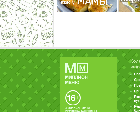
Кол
рец
Но
Сл
Пр
На
Ре
ку
Рец
© МИЛЛИОН МЕНЮ.
бл
ВСЕ ПРАВА ЗАЩИЩЕНЫ.
|
|
Контакты
Пользовательское соглашение
Об