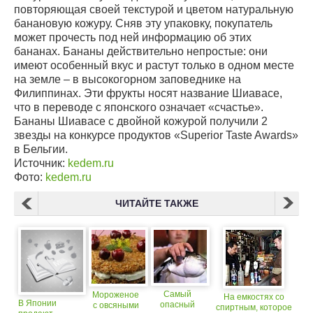
повторяющая своей текстурой и цветом натуральную
банановую кожуру. Сняв эту упаковку, покупатель
может прочесть под ней информацию об этих
бананах. Бананы действительно непростые: они
имеют особенный вкус и растут только в одном месте
на земле – в высокогорном заповеднике на
Филиппинах. Эти фрукты носят название Шиавасе,
что в переводе с японского означает «счастье».
Бананы Шиавасе с двойной кожурой получили 2
звезды на конкурсе продуктов «Superior Taste Awards»
в Бельгии.
Источник:
kedem.ru
Фото:
kedem.ru
ЧИТАЙТЕ ТАКЖЕ
Самый
Мороженое
На емкостях со
В Японии
опасный
с овсяными
спиртным, которое