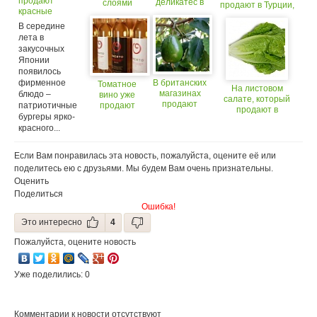
продают
деликатес в
слоями
продают в Турции,
красные
мире
появятся
бургеры
продают по
В середине
предупредительные
Интернету
знаки
лета в
закусочных
Японии
появилось
фирменное
В британских
Томатное
На листовом
магазинах
блюдо –
вино уже
салате, который
продают
патриотичные
продают
продают в
авокадо
бургеры ярко-
магазинах, слишком
очень
красного...
много бактерий
крупных
размеров
Если Вам понравилась эта новость, пожалуйста, оцените её или
поделитесь ею с друзьями. Мы будем Вам очень признательны.
Оценить
Поделиться
Ошибка!
Это интересно
4
Пожалуйста, оцените новость
Уже поделились: 0
Комментарии к новости отсутствуют