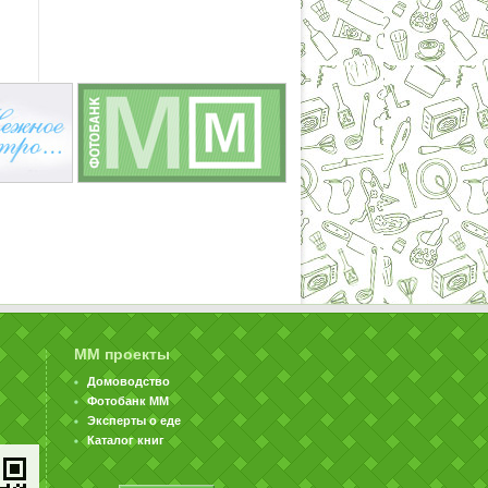
ММ проекты
Домоводство
Фотобанк ММ
Эксперты о еде
Каталог книг