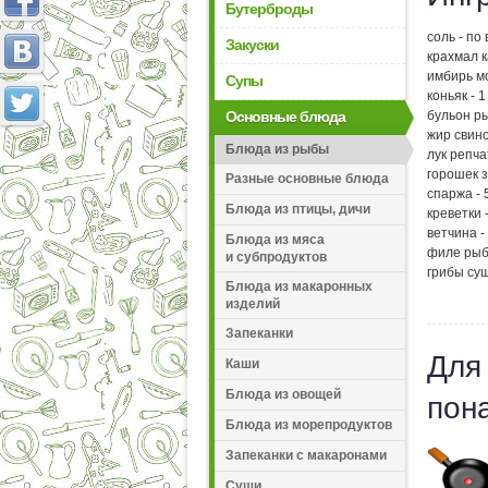
Бутерброды
соль - по 
Закуски
крахмал к
имбирь м
Супы
коньяк - 1
Основные блюда
бульон ры
жир свино
Блюда из рыбы
лук репча
горошек з
Разные основные блюда
спаржа - 
Блюда из птицы, дичи
креветки -
ветчина - 
Блюда из мяса
филе рыбы
и субпродуктов
грибы суш
Блюда из макаронных
изделий
Запеканки
Для
Каши
Блюда из овощей
пон
Блюда из морепродуктов
Запеканки с макаронами
Суши