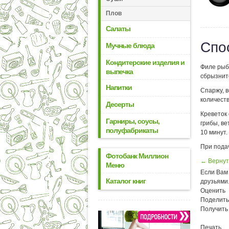
Плов
Салаты
Спо
Мучные блюда
Кондитерские изделия и
Филе рыб
выпечка
сбрызните
Напитки
Спаржу, 
количест
Десерты
Креветок 
Гарниры, соусы,
грибы, ве
полуфабрикаты
10 минут.
При пода
Фотобанк Миллион
← Вернут
Меню
Если Вам 
Каталог книг
друзьями
Оценить
Поделить
Получить
Печать