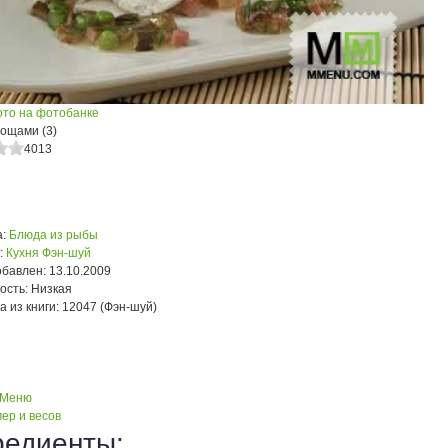
ото на фотобанке
вощами (3)
4013
:
Блюда из рыбы
:
Кухня Фэн-шуй
обавлен:
13.10.2009
ость:
Низкая
а из книги:
12047 (Фэн-шуй)
 Меню
ер и весов
редиенты: