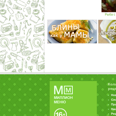
Рыба с
Кол
рец
Но
Сл
Пр
На
Ре