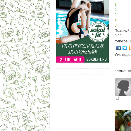
1
2
3
4
5
Пожалуйс
0.93
голосов: 
Уже поде
Коммента