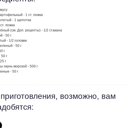
вкусу
артофельный - 1 ст. ложка
олотый - 1 щепотка
 ст. ложка
бный (см. Доп. рецепты) - 1/2 стакана
й - 50 г
тый - 1/2 головки
еленый - 50 г
50 г
 50 г
25 г
 окунь морской - 500 г
еные - 50 г
 приготовления, возможно, вам
адобятся: