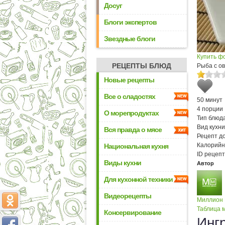
Досуг
Блоги экспертов
Звездные блоги
Купить ф
РЕЦЕПТЫ БЛЮД
Рыба с о
Новые рецепты
Все о сладостях
50 минут
4 порции
О морепродуктах
Тип блюда
Вид кухни
Вся правда о мясе
Рецепт д
Калорийн
Национальная кухня
ID рецепт
Виды кухни
Автор
Для кухонной техники
Видеорецепты
Миллион
Таблица м
Консервирование
Инг