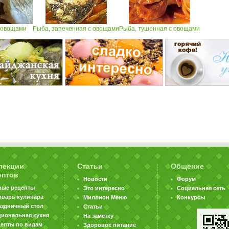
 овощами
Рыба, запеченная с овощами
Рыба, тушенная с овощами
лекции
Статьи
Общение
ептов
Новости
Форум
вые рецепты
Это интересно
Социальная сеть
оварь кулинара
Миллион Меню
Конкурсы
аздничный стол
Статьи
циональная кухня
На заметку
цепты по видам
Здоровое питание