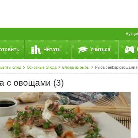
Аукци
отовить
Читать
Учиться
ецепты блюд
Основные блюда
Блюда из рыбы
Рыба с&nbsp;овощами (
а с овощами (3)