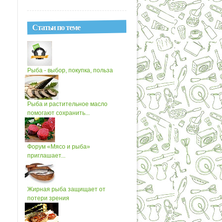
Статьи по теме
Рыба - выбор, покупка, польза
Рыба и растительное масло
помогают сохранить...
Форум «Мясо и рыба»
приглашает...
Жирная рыба защищает от
потери зрения