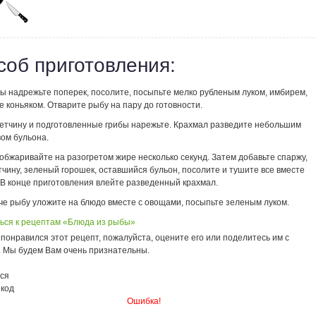
соб приготовления:
ы надрежьте поперек, посолите, посыпьте мелко рубленым луком, имбирем,
 коньяком. Отварите рыбу на пару до готовности.
ветчину и подготовленные грибы нарежьте. Крахмал разведите небольшим
вом бульона.
обжаривайте на разогретом жире несколько секунд. Затем добавьте спаржу,
тчину, зеленый горошек, оставшийся бульон, посолите и тушите все вместе
 В конце приготовления влейте разведенный крахмал.
че рыбу уложите на блюдо вместе с овощами, посыпьте зеленым луком.
ься к рецептам «Блюда из рыбы»
понравился этот рецепт, пожалуйста, оцените его или поделитесь им с
. Мы будем Вам очень признательны.
ся
 код
Ошибка!