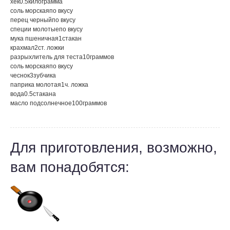
хек
0.5
килограмма
соль морская
по вкусу
перец черный
по вкусу
специи молотые
по вкусу
мука пшеничная
1
стакан
крахмал
2
ст. ложки
разрыхлитель для теста
10
граммов
соль морская
по вкусу
чеснок
3
зубчика
паприка молотая
1
ч. ложка
вода
0.5
стакана
масло подсолнечное
100
граммов
Для приготовления, возможно,
вам понадобятся: