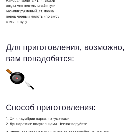
майоран молотый
1/4
ч. ложки
ягоды можжевельника
4
штуки
базилик рубленый
1
ст. ложка
перец черный молотый
по вкусу
соль
по вкусу
Для приготовления, возможно,
вам понадобятся:
Способ приготовления:
1. Филе скумбрии нарежьте кусочками.
2. Лук нарежьте полукольцами. Чеснок порубите.