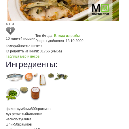
4019
1
Тип блюда:
Блюда из рыбы
10 минут
4 порции
Рецепт добавлен:
13.10.2009
Калорийность:
Низкая
ID рецепта из книги:
31766 (Рыба)
Таблица мер и весов
Ингредиенты:
филе скумбрии
800
граммов
лук репчатый
4
головки
чеснок
2
зубчика
шпик
50
граммов