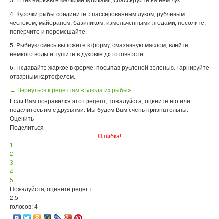
3. Шпик нарежьте мелкими кубиками, спассеруйте на нем лук.
4. Кусочки рыбы соедините с пассерованным луком, рубленым
чесноком, майораном, базиликом, измельченными ягодами, посолите,
поперчите и перемешайте.
5. Рыбную смесь выложите в форму, смазанную маслом, влейте
немного воды и тушите в духовке до готовности.
6. Подавайте жаркое в форме, посыпав рубленой зеленью. Гарнируйте
отварным картофелем.
← Вернуться к рецептам «Блюда из рыбы»
Если Вам понравился этот рецепт, пожалуйста, оцените его или
поделитесь им с друзьями. Мы будем Вам очень признательны.
Оценить
Поделиться
Ошибка!
1
2
3
4
5
Пожалуйста, оцените рецепт
2.5
голосов: 4