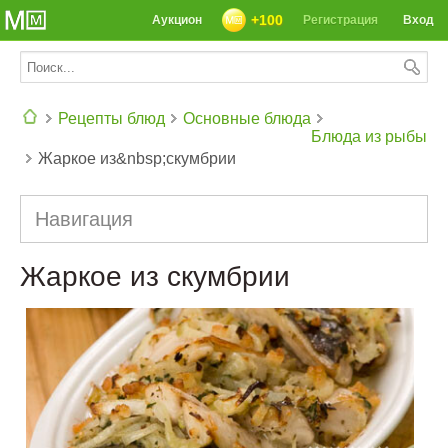
+100
Аукцион
Регистрация
Вход
Рецепты блюд
Основные блюда
Блюда из рыбы
Жаркое из&nbsp;скумбрии
СЕГОДНЯ: 39142 РЕЦЕПТА
Навигация
Жаркое из скумбрии