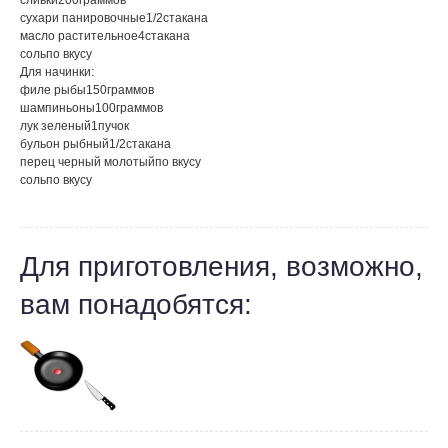
сливки
200
граммов
сухари панировочные
1/2
стакана
масло растительное
4
стакана
соль
по вкусу
Для начинки:
филе рыбы
150
граммов
шампиньоны
100
граммов
лук зеленый
1
пучок
бульон рыбный
1/2
стакана
перец черный молотый
по вкусу
соль
по вкусу
Для приготовления, возможно,
вам понадобятся: