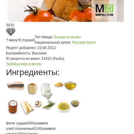
3910
2
Тип блюда:
Блюда из рыбы
? минут
6 порций
Национальная кухня:
Русская кухня
Рецепт добавлен:
23.08.2012
Калорийность:
Высокая
ID рецепта из книги:
31815 (Рыба)
Таблица мер и весов
Ингредиенты:
филе судака
500
граммов
хлеб пшеничный
140
граммов