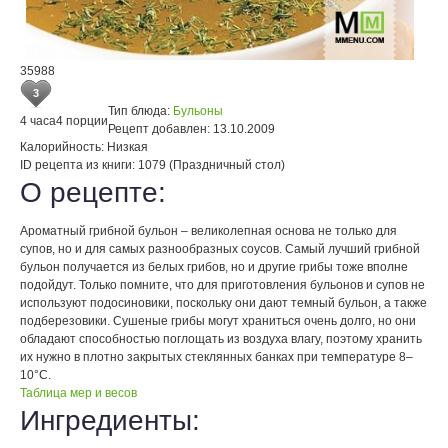
35988
3
Тип блюда:
Бульоны
4 часа
4 порции
Рецепт добавлен:
13.10.2009
Калорийность:
Низкая
ID рецепта из книги:
1079 (Праздничный стол)
О рецепте:
Ароматный грибной бульон – великолепная основа не только для
супов, но и для самых разнообразных соусов. Самый лучший грибной
бульон получается из белых грибов, но и другие грибы тоже вполне
подойдут. Только помните, что для приготовления бульонов и супов не
используют подосиновики, поскольку они дают темный бульон, а также
подберезовики. Сушеные грибы могут храниться очень долго, но они
обладают способностью поглощать из воздуха влагу, поэтому хранить
их нужно в плотно закрытых стеклянных банках при температуре 8–
10°С.
Таблица мер и весов
Ингредиенты: