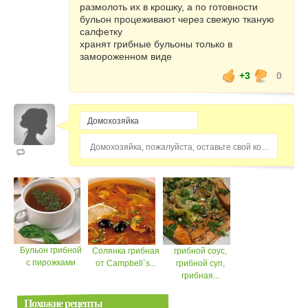
размолоть их в крошку, а по готовности
бульон процеживают через свежую тканую
салфетку
хранят грибные бульоны только в
замороженном виде
+3
0
Домохозяйка, пожалуйста, оставьте свой комментарий...
Бульон грибной
Солянка грибная
грибной соус,
с пирожками
от Campbell`s...
грибной суп,
грибная...
Похожие рецепты