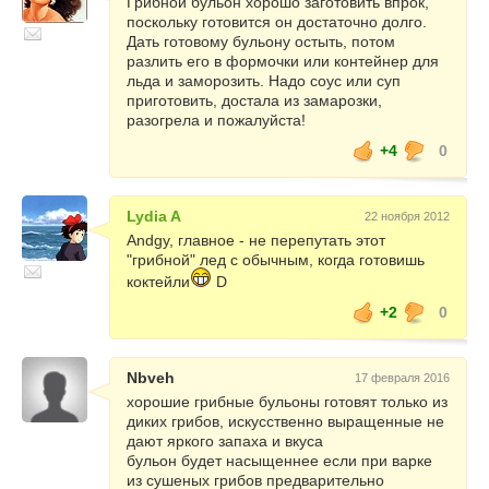
Грибной бульон хорошо заготовить впрок,
поскольку готовится он достаточно долго.
Дать готовому бульону остыть, потом
разлить его в формочки или контейнер для
льда и заморозить. Надо соус или суп
приготовить, достала из замарозки,
разогрела и пожалуйста!
+4
0
Lydia A
22 ноября 2012
Andgy, главное - не перепутать этот
"грибной" лед с обычным, когда готовишь
коктейли
D
+2
0
Nbveh
17 февраля 2016
хорошие грибные бульоны готовят только из
диких грибов, искусственно выращенные не
дают яркого запаха и вкуса
бульон будет насыщеннее если при варке
из сушеных грибов предварительно