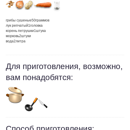
грибы сушеные
50
граммов
лук репчатый
1
головка
корень петрушки
1
штука
морковь
2
штуки
вода
2
литра
Для приготовления, возможно,
вам понадобятся:
Способ приготовления: