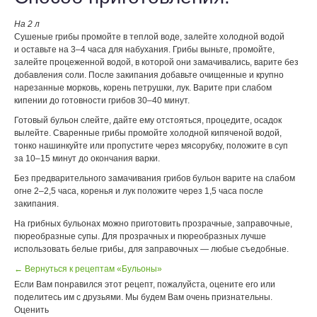
На 2 л
Сушеные грибы промойте в теплой воде, залейте холодной водой
и оставьте на 3–4 часа для набухания. Грибы выньте, промойте,
залейте процеженной водой, в которой они замачивались, варите без
добавления соли. После закипания добавьте очищенные и крупно
нарезанные морковь, корень петрушки, лук. Варите при слабом
кипении до готовности грибов 30–40 минут.
Готовый бульон слейте, дайте ему отстояться, процедите, осадок
вылейте. Сваренные грибы промойте холодной кипяченой водой,
тонко нашинкуйте или пропустите через мясорубку, положите в суп
за 10–15 минут до окончания варки.
Без предварительного замачивания грибов бульон варите на слабом
огне 2–2,5 часа, коренья и лук положите через 1,5 часа после
закипания.
На грибных бульонах можно приготовить прозрачные, заправочные,
пюреобразные супы. Для прозрачных и пюреобразных лучше
использовать белые грибы, для заправочных — любые съедобные.
← Вернуться к рецептам «Бульоны»
Если Вам понравился этот рецепт, пожалуйста, оцените его или
поделитесь им с друзьями. Мы будем Вам очень признательны.
Оценить