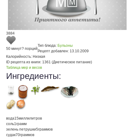
3884
Тип блюда:
Бульоны
50 минут
? порций
Рецепт добавлен:
13.10.2009
Калорийность:
Низкая
ID рецепта из книги:
1361 (Диетическое питание)
Таблица мер и весов
Ингредиенты:
вода
15
миллилитров
соль
1
грамм
зелень петрушки
5
граммов
судак
70
граммов