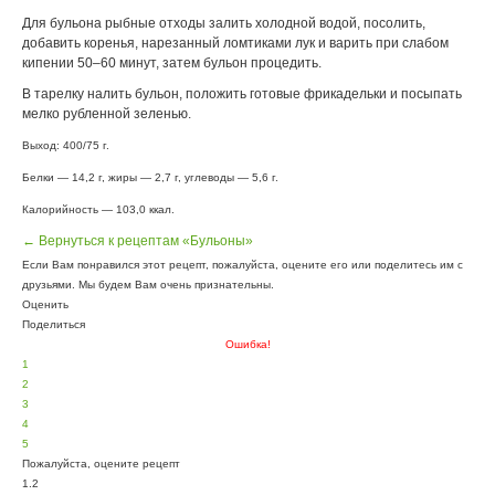
Для бульона рыбные отходы залить холодной водой, посолить,
добавить коренья, нарезанный ломтиками лук и варить при слабом
кипении 50–60 минут, затем бульон процедить.
В тарелку налить бульон, положить готовые фрикадельки и посыпать
мелко рубленной зеленью.
Выход: 400/75 г.
Белки — 14,2 г, жиры — 2,7 г, углеводы — 5,6 г.
Калорийность — 103,0 ккал.
← Вернуться к рецептам «Бульоны»
Если Вам понравился этот рецепт, пожалуйста, оцените его или поделитесь им с
друзьями. Мы будем Вам очень признательны.
Оценить
Поделиться
Ошибка!
1
2
3
4
5
Пожалуйста, оцените рецепт
1.2