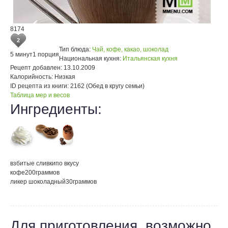
8174
2
Тип блюда:
Чай, кофе, какао, шоколад
5 минут
1 порция
Национальная кухня:
Итальянская кухня
Рецепт добавлен:
13.10.2009
Калорийность:
Низкая
ID рецепта из книги:
2162 (Обед в кругу семьи)
Таблица мер и весов
Ингредиенты:
взбитые сливки
по вкусу
кофе
200
граммов
ликер шоколадный
30
граммов
Для приготовления, возможно,