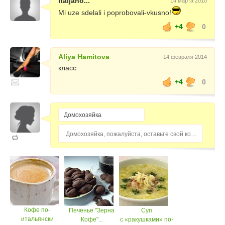
Italjano...
14 марта 2010
Mi uze sdelali i poprobovali-vkusno!
+4
0
Aliya Hamitova
14 февраля 2014
класс
+4
0
Домохозяйка, пожалуйста, оставьте свой комментарий...
Кофе по-
Печенье "Зерна
Суп
итальянски
Кофе"...
с «ракушками» по-