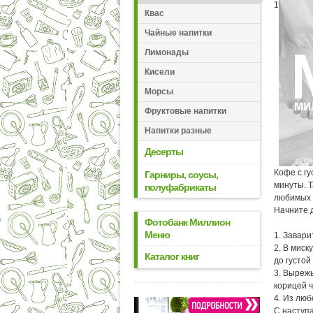
1
Квас
Чайные напитки
Лимонады
Кисели
Морсы
Фруктовые напитки
Напитки разные
Десерты
Кофе с гу
Гарниры, соусы,
минуты. Т
полуфабрикаты
любимых 
Начните д
Фотобанк Миллион
Меню
1. Завари
2. В миск
Каталог книг
до густой
3. Вырежь
корицей ч
4. Из лю
С наступ