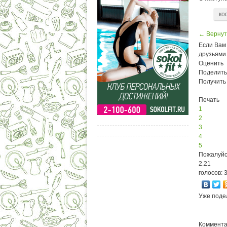
ко
← Вернуть
Если Вам 
друзьями
Оценить
Поделить
Получить
Печать
1
2
3
4
5
Пожалуйс
2.21
голосов: 
Уже поде
Коммента