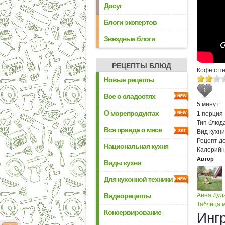
Досуг
Блоги экспертов
Звездные блоги
РЕЦЕПТЫ БЛЮД
Кофе с пе
Новые рецепты
1
Все о сладостях
5 минут
О морепродуктах
1 порция
Тип блюда
Вся правда о мясе
Вид кухни
Рецепт д
Национальная кухня
Калорийн
Автор
Виды кухни
Для кухонной техники
Видеорецепты
Анна Дуд
Таблица м
Консервирование
Инг