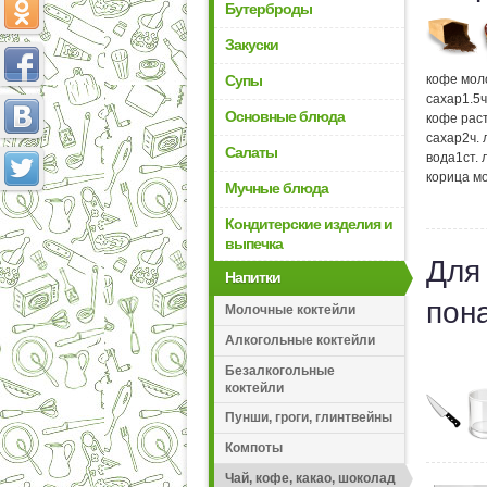
Бутерброды
Закуски
Супы
кофе мол
сахар
1.5
ч
Основные блюда
кофе рас
сахар
2
ч.
Салаты
вода
1
ст.
корица м
Мучные блюда
Кондитерские изделия и
выпечка
Для
Напитки
пон
Молочные коктейли
Алкогольные коктейли
Безалкогольные
коктейли
Пунши, гроги, глинтвейны
Компоты
Чай, кофе, какао, шоколад