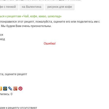
фе с пенкой
на Валентина
рисунок для кофе
ся к рецептам «Чай, кофе, какао, шоколад»
понравился этот рецепт, пожалуйста, оцените его или поделитесь им с
. Мы будем Вам очень признательны.
ся
 код
Ошибка!
та, оцените рецепт
3
лились: 0
рии к рецепту отсутствуют