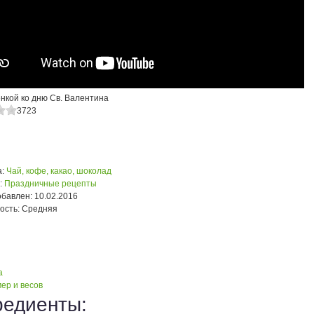
нкой ко дню Св. Валентина
3723
:
Чай, кофе, какао, шоколад
:
Праздничные рецепты
обавлен:
10.02.2016
ость:
Средняя
а
ер и весов
редиенты: