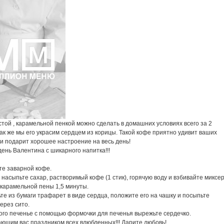
стой , карамельной пенкой можно сделать в домашних условиях всего за 2
ак же мы его украсим сердцем из корицы. Такой кофе приятно удивит ваших
и подарит хорошее настроение на весь день!
ень Валентина с шикарного напитка!!!
те заварной кофе.
у насыпьте сахар, растворимый кофе (1 стик), горячую воду и взбивайте миксе
 карамельной пены 1,5 минуты.
те из бумаги трафарет в виде сердца, положите его на чашку и посыпьте
ерез сито.
бого печенье с помощью формочки для печенья вырежьте сердечко.
ающим вас праздником всех влюбленных!!! Дарите любовь!