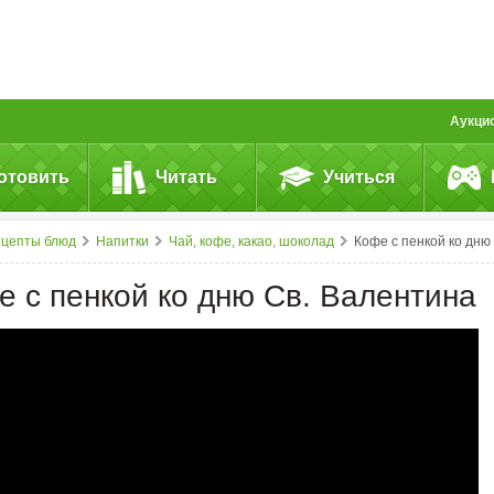
Аукци
отовить
Читать
Учиться
ецепты блюд
Напитки
Чай, кофе, какао, шоколад
Кофе с пенкой ко дню Св. Валентина
е с пенкой ко дню Св. Валентина