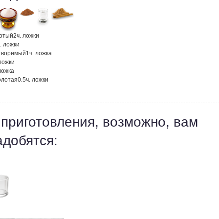
отый
2
ч. ложки
. ложки
творимый
1
ч. ложка
 ложки
 ложка
олотая
0.5
ч. ложки
 приготовления, возможно, вам
адобятся: