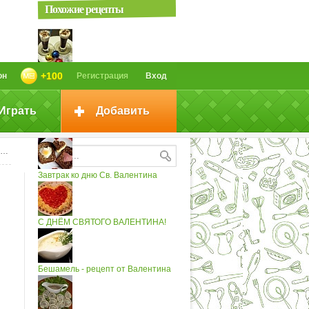
Похожие рецепты
Вишневое какао с молочной
+100
он
Регистрация
Вход
пенкой
Играть
Добавить
Печенье "Зерна Кофе"...
Завтрак ко дню Св. Валентина
С ДНЁМ СВЯТОГО ВАЛЕНТИНА!
Бешамель - рецепт от Валентина