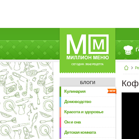
Г
СЕГОДНЯ: 39142 РЕЦЕПТА
Р
Коф
БЛОГИ
Кулинария
Домоводство
Красота и здоровье
Он и она
Детская комната