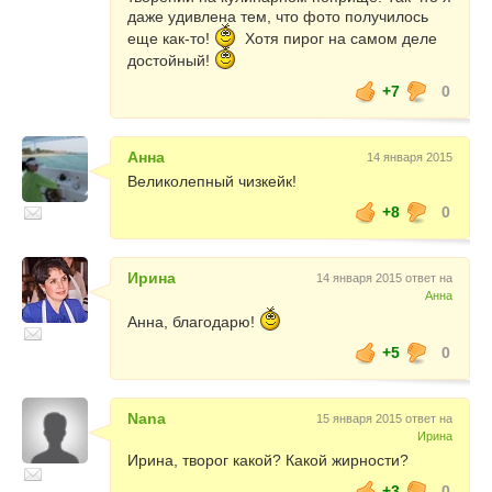
даже удивлена тем, что фото получилось
еще как-то!
Хотя пирог на самом деле
достойный!
+7
0
Анна
14 января 2015
Великолепный чизкейк!
+8
0
Ирина
14 января 2015 ответ на
Анна
Анна, благодарю!
+5
0
Nana
15 января 2015 ответ на
Ирина
Ирина, творог какой? Какой жирности?
+3
0