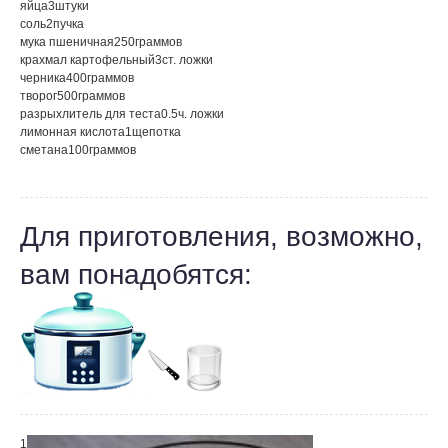
яйца
3
штуки
соль
2
пучка
мука пшеничная
250
граммов
крахмал картофельный
3
ст. ложки
черника
400
граммов
творог
500
граммов
разрыхлитель для теста
0.5
ч. ложки
лимонная кислота
1
щепотка
сметана
100
граммов
Для приготовления, возможно,
вам понадобятся:
1