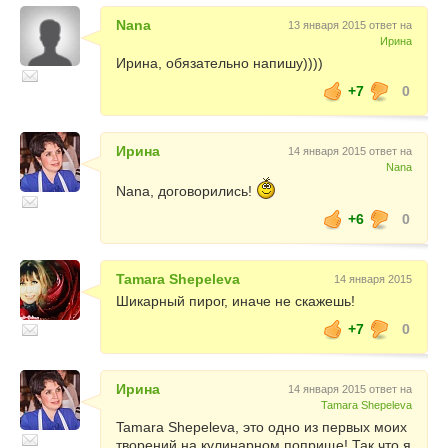
Nana
13 января 2015 ответ на
Ирина
Ирина, обязательно напишу))))
+7
0
Ирина
14 января 2015 ответ на
Nana
Nana, договорились!
+6
0
Tamara Shepeleva
14 января 2015
Шикарный пирог, иначе не скажешь!
+7
0
Ирина
14 января 2015 ответ на
Tamara Shepeleva
Tamara Shepeleva, это одно из первых моих
творений на кулинарном поприще! Так что я