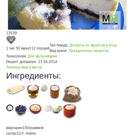
13539
12
Тип блюда:
Десерты из фруктов и ягод
1 час 50 минут
12 порций
Вид кухни:
Праздничные рецепты
Технология:
Для мультиварки
Рецепт добавлен:
21.04.2014
Таблица мер и весов
Ингредиенты:
маргарин
150
граммов
сахар
11
ст. ложек