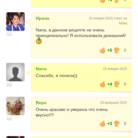
Ирина
15 января 2015 ответ на
Nana
Nana, в данном рецепте не очень
принципиально! Я использовала домашний!
+5
0
Nana
15 января 2015
Спасибо, я поняла))
+4
0
Вера
28 февраля 2015
Очень красиво и уверена что очень
вкусно!!!!
+3
0