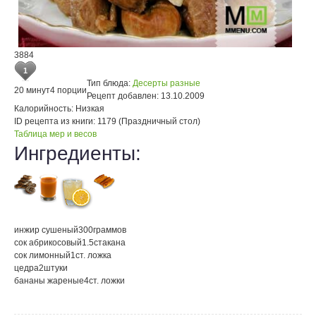
3884
1
Тип блюда:
Десерты разные
20 минут
4 порции
Рецепт добавлен:
13.10.2009
Калорийность:
Низкая
ID рецепта из книги:
1179 (Праздничный стол)
Таблица мер и весов
Ингредиенты:
инжир сушеный
300
граммов
сок абрикосовый
1.5
стакана
сок лимонный
1
ст. ложка
цедра
2
штуки
бананы жареные
4
ст. ложки