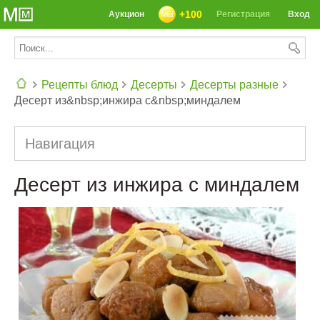
+100
Аукцион
Регистрация
Вход
Рецепты блюд
Десерты
Десерты разные
Десерт из&nbsp;инжира с&nbsp;миндалем
СЕГОДНЯ: 39142 РЕЦЕПТА
Навигация
Десерт из инжира с миндалем