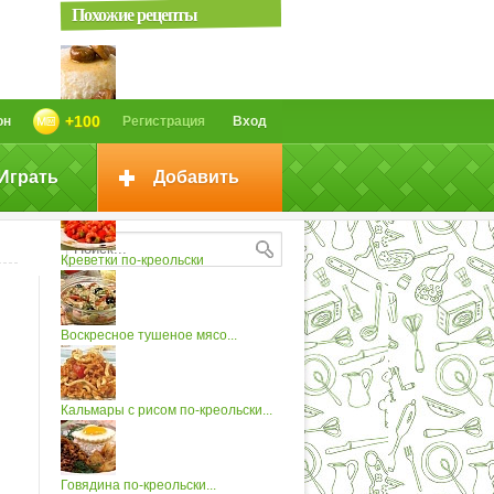
Похожие рецепты
Рисовый пудинг с соусом...
+100
он
Регистрация
Вход
Играть
Добавить
Яичница по-креольски
Креветки по-креольски
Воскресное тушеное мясо...
Кальмары с рисом по-креольски...
Говядина по-креольски...