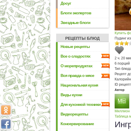
Досуг
Блоги экспертов
Звездные блоги
Купить ф
РЕЦЕПТЫ БЛЮД
Пудинг из
Новые рецепты
Все о сладостях
2 ч. 20 ми
6 порций
О морепродуктах
Тип блюда
Рецепт д
Вся правда о мясе
Калорийн
ID рецепт
Национальная кухня
Автор
Виды кухни
Для кухонной техники
Миллион
Видеорецепты
Таблица м
Инг
Консервирование