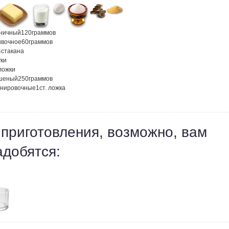
ничный
120
граммов
ивочное
60
граммов
4
стакана
ки
 ложки
шеный
250
граммов
анировочные
1
ст. ложка
 приготовления, возможно, вам
адобятся: