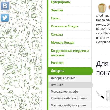
Бутерброды
Закуски
хлеб пше
Супы
масло сл
молоко
1/
Основные блюда
яйца
2
шту
сахар
3
ч.
Салаты
инжир су
Мучные блюда
сухари п
Кондитерские изделия и
выпечка
Для
Напитки
Десерты
пон
Десерты разные
Пудинги
Мороженое, парфе
Кремы и взбитые сливки
Муссы, самбуки, суфле