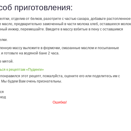
соб приготовления:
лтки, отделив от белков, разотрите с частью сахара, добавьте растопленное
е масло, предварительно замоченный в части молока хлеб, оставшееся молок
нный инжир, перемешайте. Введите в массу взбитые в пену с оставшимся
елки.
ленную массу выложите в формочки, смазанные маслом и посыпанные
 и готовьте на водяной бане 2 часа.
 мятой.
ься к рецептам «Пудинги»
понравился этот рецепт, пожалуйста, оцените его или поделитесь им с
. Мы будем Вам очень признательны.
ся
 код
Ошибка!