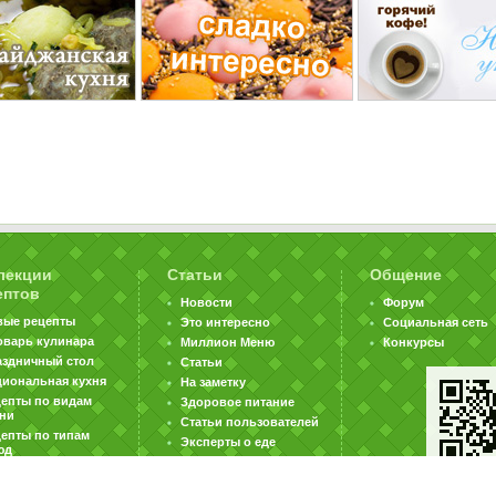
лекции
Статьи
Общение
ептов
Новости
Форум
вые рецепты
Это интересно
Социальная сеть
оварь кулинара
Миллион Меню
Конкурсы
аздничный стол
Статьи
циональная кухня
На заметку
цепты по видам
Здоровое питание
хни
Статьи пользователей
епты по типам
Эксперты о еде
юд