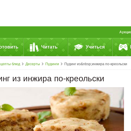
Аукци
отовить
Читать
Учиться
ецепты блюд
Десерты
Пудинги
Пудинг из&nbsp;инжира по-креольски
инг из инжира по-креольски