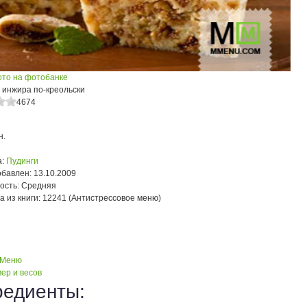
ото на фотобанке
 инжира по-креольски
4674
н.
:
Пудинги
обавлен:
13.10.2009
ость:
Средняя
а из книги:
12241 (Антистрессовое меню)
 Меню
ер и весов
редиенты: