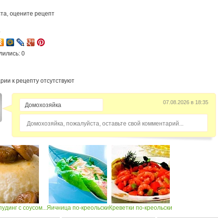
та, оцените рецепт
4
лились: 0
рии к рецепту отсутствуют
07.08.2026 в 18:35
Домохозяйка, пожалуйста, оставьте свой комментарий...
удинг с соусом...
Яичница по-креольски
Креветки по-креольски