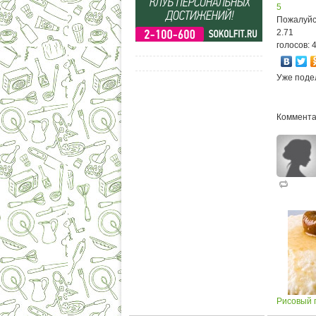
5
Пожалуйс
2.71
голосов: 
Уже поде
Коммента
Рисовый п