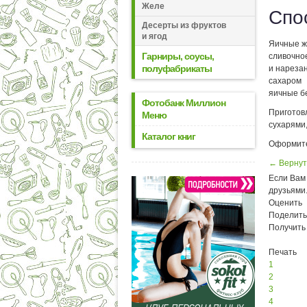
Желе
Спо
Десерты из фруктов
и ягод
Яичные же
Гарниры, соусы,
сливочно
полуфабрикаты
и нареза
сахаром
яичные б
Фотобанк Миллион
Приготов
Меню
сухарями,
Каталог книг
Оформите
← Вернут
Если Вам 
друзьями
Оценить
Поделить
Получить
Печать
1
2
3
4