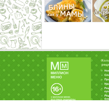
Кол
рец
Но
Сл
Пр
На
Ре
ку
Рец
© МИЛЛИОН МЕНЮ.
бл
ВСЕ ПРАВА ЗАЩИЩЕНЫ.