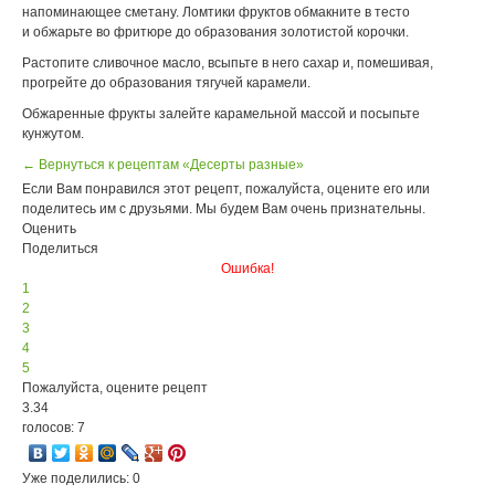
напоминающее сметану. Ломтики фруктов обмакните в тесто
и обжарьте во фритюре до образования золотистой корочки.
Растопите сливочное масло, всыпьте в него сахар и, помешивая,
прогрейте до образования тягучей карамели.
Обжаренные фрукты залейте карамельной массой и посыпьте
кунжутом.
← Вернуться к рецептам «Десерты разные»
Если Вам понравился этот рецепт, пожалуйста, оцените его или
поделитесь им с друзьями. Мы будем Вам очень признательны.
Оценить
Поделиться
Ошибка!
1
2
3
4
5
Пожалуйста, оцените рецепт
3.34
голосов: 7
Уже поделились: 0