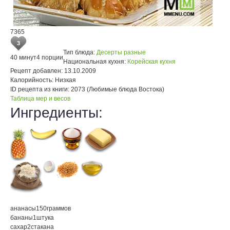
7365
3
Тип блюда:
Десерты разные
40 минут
4 порции
Национальная кухня:
Корейская кухня
Рецепт добавлен:
13.10.2009
Калорийность:
Низкая
ID рецепта из книги:
2073 (Любимые блюда Востока)
Таблица мер и весов
Ингредиенты:
ананасы
150
граммов
бананы
1
штука
сахар
2
стакана