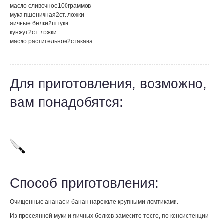
масло сливочное
100
граммов
мука пшеничная
2
ст. ложки
яичные белки
2
штуки
кунжут
2
ст. ложки
масло растительное
2
стакана
Для приготовления, возможно,
вам понадобятся:
Способ приготовления:
Очищенные ананас и банан нарежьте крупными ломтиками.
Из просеянной муки и яичных белков замесите тесто, по консистенции