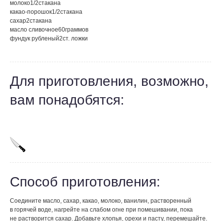
молоко
1/2
стакана
какао-порошок
1/2
стакана
сахар
2
стакана
масло сливочное
60
граммов
фундук рубленый
2
ст. ложки
Для приготовления, возможно,
вам понадобятся:
Способ приготовления:
Соедините масло, сахар, какао, молоко, ванилин, растворенный
в горячей воде, нагрейте на слабом огне при помешивании, пока
не растворится сахар. Добавьте хлопья, орехи и пасту, перемешайте.