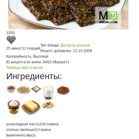
3350
Тип блюда:
Десерты разные
25 минут
12 порций
Рецепт добавлен:
13.10.2009
Калорийность:
Высокая
ID рецепта из книги:
8463 (Фуршет)
Таблица мер и весов
Ингредиенты:
шоколадная паста
1/4
стакана
хлопья овсяные
2
стакана
ванилин
по вкусу