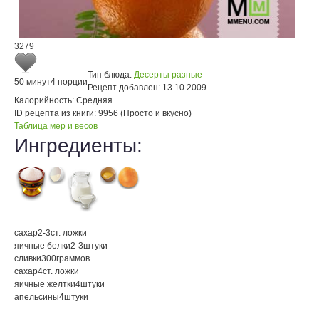
3279
Тип блюда:
Десерты разные
50 минут
4 порции
Рецепт добавлен:
13.10.2009
Калорийность:
Средняя
ID рецепта из книги:
9956 (Просто и вкусно)
Таблица мер и весов
Ингредиенты:
сахар
2-3
ст. ложки
яичные белки
2-3
штуки
сливки
300
граммов
сахар
4
ст. ложки
яичные желтки
4
штуки
апельсины
4
штуки