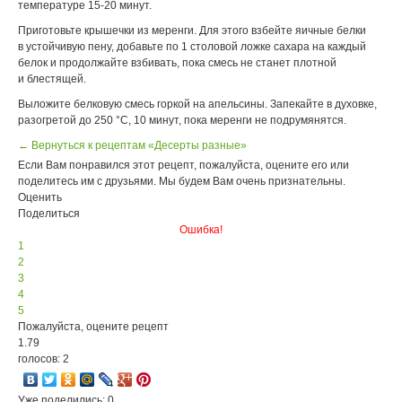
температуре 15-20 минут.
Приготовьте крышечки из меренги. Для этого взбейте яичные белки
в устойчивую пену, добавьте по 1 столовой ложке сахара на каждый
белок и продолжайте взбивать, пока смесь не станет плотной
и блестящей.
Выложите белковую смесь горкой на апельсины. Запекайте в духовке,
разогретой до 250 °С, 10 минут, пока меренги не подрумянятся.
← Вернуться к рецептам «Десерты разные»
Если Вам понравился этот рецепт, пожалуйста, оцените его или
поделитесь им с друзьями. Мы будем Вам очень признательны.
Оценить
Поделиться
Ошибка!
1
2
3
4
5
Пожалуйста, оцените рецепт
1.79
голосов: 2
Уже поделились: 0