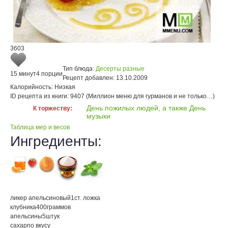
3603
Тип блюда:
Десерты разные
15 минут
4 порции
Рецепт добавлен:
13.10.2009
Калорийность:
Низкая
ID рецепта из книги:
9407 (Миллион меню для гурманов и не только…)
День пожилых людей, а также День
К торжеству:
музыки
Таблица мер и весов
Ингредиенты:
ликер апельсиновый
1
ст. ложка
клубника
400
граммов
апельсины
5
штук
сахар
по вкусу