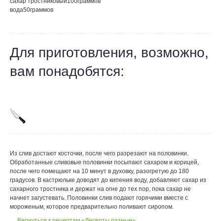
сахар тростниковый
100
граммов
вода
50
граммов
Для приготовления, возможно,
вам понадобятся:
Из слив достают косточки, после чего разрезают на половинки.
Обработанные сливовые половинки посыпают сахаром и корицей,
после чего помещают на 10 минут в духовку, разогретую до 180
градусов. В кастрюльке доводят до кипения воду, добавляют сахар из
сахарного тростника и держат на огне до тех пор, пока сахар не
начнет загустевать. Половинки слив подают горячими вместе с
мороженым, которое предварительно поливают сиропом.
← Вернуться к рецептам «Десерты разные»