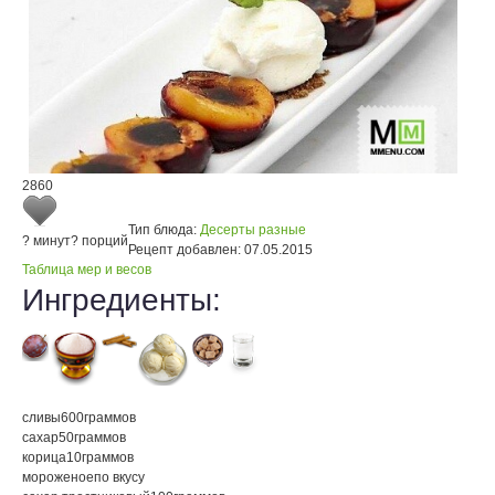
2860
Тип блюда:
Десерты разные
? минут
? порций
Рецепт добавлен:
07.05.2015
Таблица мер и весов
Ингредиенты:
сливы
600
граммов
сахар
50
граммов
корица
10
граммов
мороженое
по вкусу