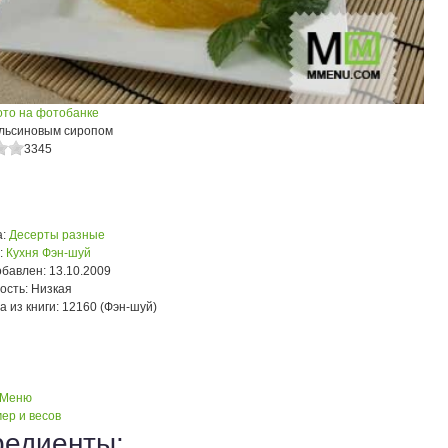
ото на фотобанке
ельсиновым сиропом
3345
:
Десерты разные
:
Кухня Фэн-шуй
обавлен:
13.10.2009
ость:
Низкая
а из книги:
12160 (Фэн-шуй)
 Меню
ер и весов
редиенты: