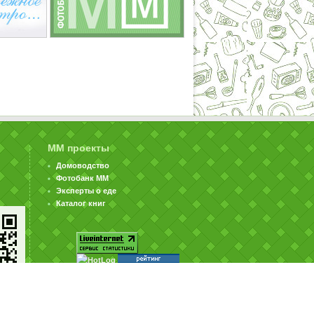
ММ проекты
Домоводство
Фотобанк ММ
Эксперты о еде
Каталог книг
© ООО «Издательство «Миллион Меню» 2002