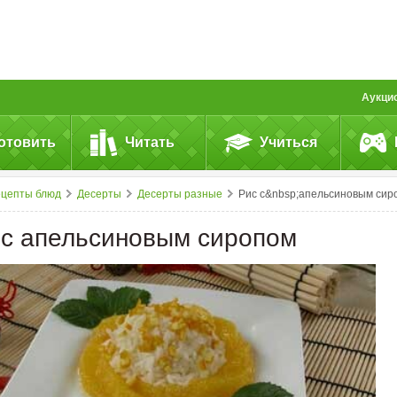
Аукци
отовить
Читать
Учиться
ецепты блюд
Десерты
Десерты разные
Рис с&nbsp;апельсиновым сиропо
 с апельсиновым сиропом