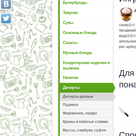
Бутерброды
Закуски
Супы
сахар
1
ст
гвоздика
6
Основные блюда
вода
1/2
с
апельсин
Салаты
рис арбо
Мучные блюда
Кондитерские изделия и
выпечка
Для
Напитки
пон
Десерты
Десерты разные
Пудинги
Мороженое, парфе
Кремы и взбитые сливки
Муссы, самбуки, суфле
Спо