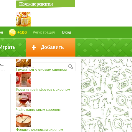
Похожие рецепты
Медовая нуга с апельсиновым...
+100
он
Регистрация
Вход
Играть
Добавить
Рикотта с Сиропом из Портвейна
м
Груши под кленовым сиропом
Крем из грейпфрутов с сиропом
Чай с ванильным сиропом
Фондю с кленовым сиропом