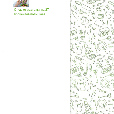
Отказ от завтрака на 27
процентов повышает...