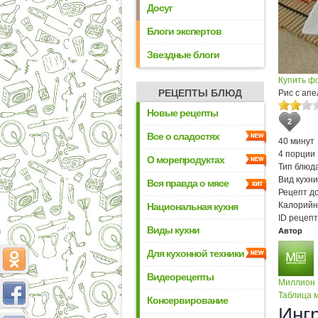
Досуг
Блоги экспертов
Звездные блоги
Купить ф
РЕЦЕПТЫ БЛЮД
Рис с ап
Новые рецепты
2
Все о сладостях
40 минут
4 порции
О морепродуктах
Тип блюда
Вид кухни
Вся правда о мясе
Рецепт д
Калорийн
Национальная кухня
ID рецепт
Виды кухни
Автор
Для кухонной техники
Видеорецепты
Миллион
Таблица м
Консервирование
Инг