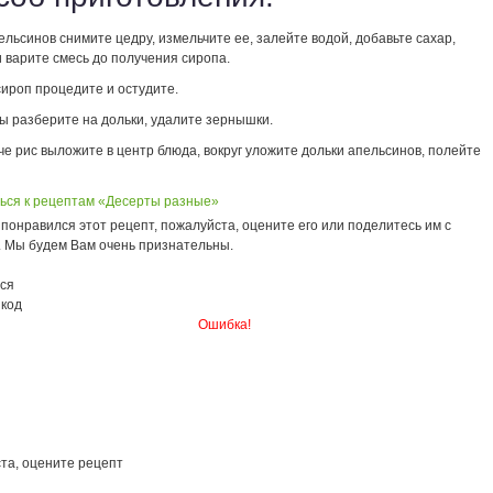
ельсинов снимите цедру, измельчите ее, залейте водой, добавьте сахар,
и варите смесь до получения сиропа.
сироп процедите и остудите.
ы разберите на дольки, удалите зернышки.
е рис выложите в центр блюда, вокруг уложите дольки апельсинов, полейте
ься к рецептам «Десерты разные»
понравился этот рецепт, пожалуйста, оцените его или поделитесь им с
. Мы будем Вам очень признательны.
ся
 код
Ошибка!
та, оцените рецепт