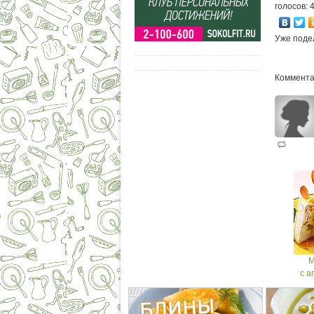
голосов: 
Уже поде
Коммента
М
с а