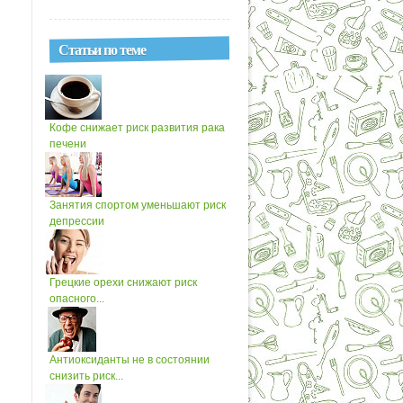
Статьи по теме
Кофе снижает риск развития рака
печени
Занятия спортом уменьшают риск
депрессии
Грецкие орехи снижают риск
опасного...
Антиоксиданты не в состоянии
снизить риск...