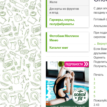
Желе
С двух ап
Десерты из фруктов
и ягод
гвоздику 
Гарниры, соусы,
Готовый 
полуфабрикаты
Апельсин
При подач
Фотобанк Миллион
сиропом.
Меню
← Вернут
Каталог книг
Если Вам 
друзьями
Оценить
Поделить
Получить
Печать
1
2
3
4
5
Пожалуйс
2.43