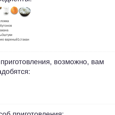
. ложка
бутонов
такана
ы
3
штуки
рио вареный
1
стакан
 приготовления, возможно, вам
адобятся:
соб приготовления: