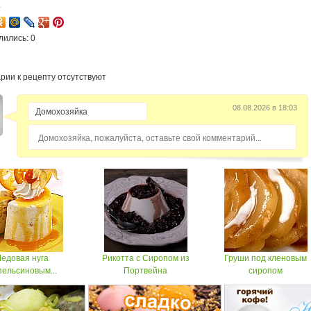
4
лились: 0
рии к рецепту отсутствуют
08.08.2026 в 18:03
Домохозяйка, пожалуйста, оставьте свой комментарий...
едовая нуга
Рикотта с Сиропом из
Груши под кленовым
пельсиновым...
Портвейна
сиропом