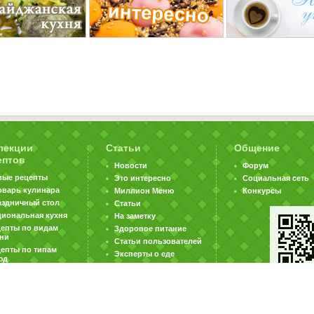
лекции
Статьи
Общение
ептов
Новости
Форум
вые рецепты
Это интересно
Социальная сеть
оварь кулинара
Миллион Меню
Конкурсы
аздничный стол
Статьи
циональная кухня
На заметку
цепты по видам
Здоровое питание
хни
Статьи пользователей
епты по типам
Эксперты о еде
юд
|
|
|
ратная связь
Карта сайта
Реклама на сайте
Вакансии