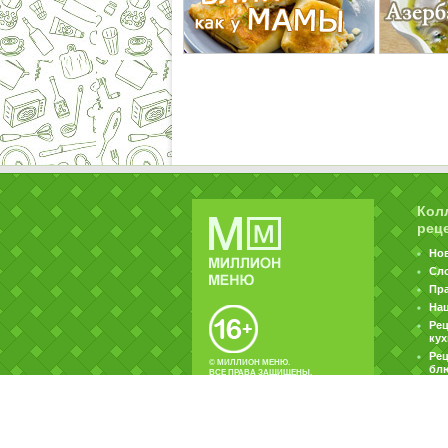
Кол
рец
Но
Сл
Пр
На
Ре
ку
Рец
© МИЛЛИОН МЕНЮ.
бл
ВСЕ ПРАВА ЗАЩИЩЕНЫ.
|
|
Контакты
Пользовательское соглашение
Об