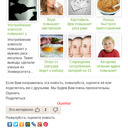
Вода
Картофель
Лапша
повышает
фри повышает
быстрого
Употребление
умственную
риск рака
приготовления
алкоголя
активность на
повышает
повышает у
14 процентов
риск опасных
мужчин риск
Употребление
заболеваний
инсульта (18+)
алкоголя
повышает у
мужчин риск
инсульта. Такие
Отказ от
Сокращение
Кесарево
выводы сделали
завтрака
потребления
сечение вдвое
ученые из
ведет к набору
калорий на 15
повышает
Университета...
лишнего веса
процентов
риск ожирения
снижает риск
у ребенка
Если Вам понравилась эта новость, пожалуйста, оцените её или
возрастных
заболеваний
поделитесь ею с друзьями. Мы будем Вам очень признательны.
Оценить
Поделиться
Ошибка!
Это интересно
2
Пожалуйста, оцените новость