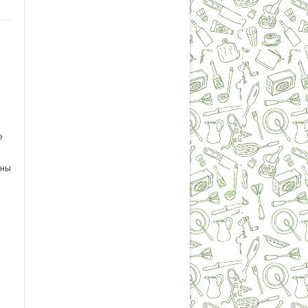
е
аны