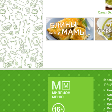
Салат Экз
Кол
рец
Но
Сл
Пр
На
Ре
ку