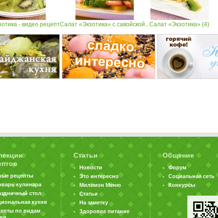
отика - видео рецепт
Салат «Экзотика» с савойской...
Салат «Экзотика» (4)
лекции
Статьи
Общение
ептов
Новости
Форум
вые рецепты
Это интересно
Социальная сеть
оварь кулинара
Миллион Меню
Конкурсы
аздничный стол
Статьи
циональная кухня
На заметку
цепты по видам
Здоровое питание
хни