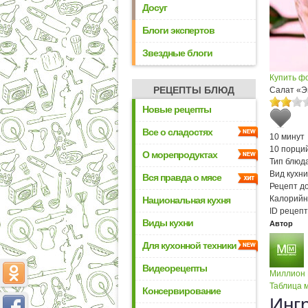
Досуг
Блоги экспертов
Звездные блоги
Купить ф
РЕЦЕПТЫ БЛЮД
Салат «Эк
Новые рецепты
Все о сладостях
10 минут
10 порци
О морепродуктах
Тип блюда
Вид кухни
Вся правда о мясе
Рецепт д
Калорийн
Национальная кухня
ID рецепт
Виды кухни
Автор
Для кухонной техники
Видеорецепты
Миллион
Таблица м
Консервирование
Инг