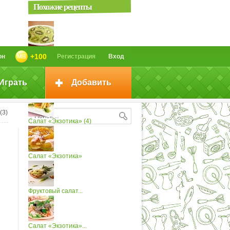
Похожие рецепты
Салат Экзотика - видео рецепт
+100
он
Регистрация
Вход
Играть
Добавить
Салат «Экзотика» с савойской...
(3)
Салат «Экзотика» (4)
Салат «Экзотика»
Фруктовый салат...
Салат «Экзотика»...