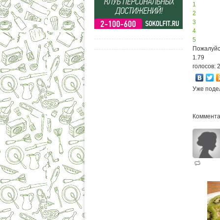
1
2
3
4
5
Пожалуйс
1.79
голосов: 
Уже поде
Коммента