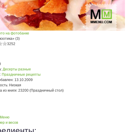
ото на фотобанке
зотика» (3)
3252
й
:
Десерты разные
:
Праздничные рецепты
обавлен:
13.10.2009
ость:
Низкая
а из книги:
23200 (Праздничный стол)
 Меню
ер и весов
редиенты: