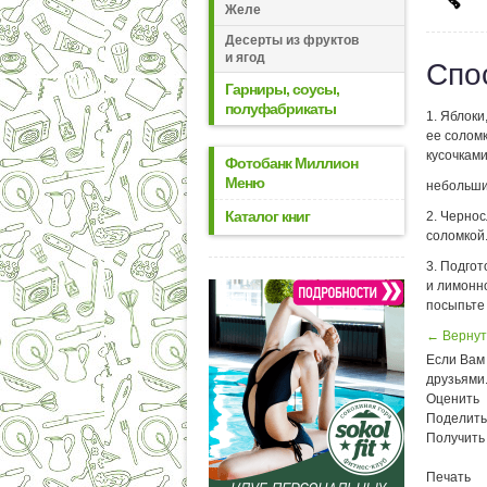
Желе
Десерты из фруктов
и ягод
Спо
Гарниры, соусы,
полуфабрикаты
1. Яблоки
ее солом
кусочками
Фотобанк Миллион
Меню
небольши
Каталог книг
2. Чернос
соломкой.
3. Подго
и лимонно
посыпьте
← Вернут
Если Вам 
друзьями
Оценить
Поделить
Получить
Печать