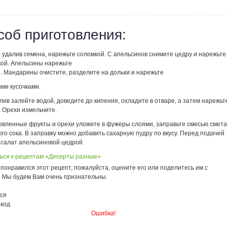
соб приготовления:
, удалив семена, нарежьте соломкой. С апельсинов снимите цедру и нарежьте
кой. Апельсины нарежьте
. Мандарины очистите, разделите на дольки и нарежьте
ми кусочками.
лив залейте водой, доведите до кипения, охладите в отваре, а затем нарежьт
 Орехи измельчите.
товленные фрукты и орехи уложите в фужеры слоями, заправьте смесью смет
го сока. В заправку можно добавить сахарную пудру по вкусу. Перед подачей
 салат апельсиновой цедрой.
ься к рецептам «Десерты разные»
понравился этот рецепт, пожалуйста, оцените его или поделитесь им с
. Мы будем Вам очень признательны.
ся
 код
Ошибка!