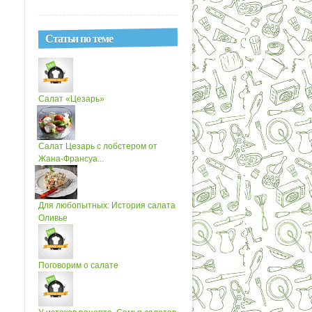
Статьи по теме
Салат «Цезарь»
Салат Цезарь с лобстером от
Жана-Франсуа...
Для любопытных: История салата
Оливье
Поговорим о салате