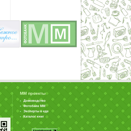
ММ проекты
Домоводство
Фотобанк ММ
Эксперты о еде
Каталог книг