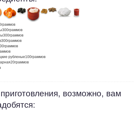
0
граммов
ы
300
граммов
ны
300
граммов
в
300
граммов
00
граммов
раммов
ецкие рубленые
100
граммов
харная
20
граммов
а
 приготовления, возможно, вам
адобятся: