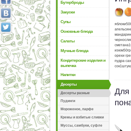
Бутерброды
Закуски
Супы
яблоки
50
апельсин
Основные блюда
мандари
черносли
Салаты
сметана
1
Мучные блюда
изюм
50
г
орехи гр
Кондитерские изделия и
пудра са
выпечка
сок
1
штук
Напитки
Десерты
Для
Десерты разные
пон
Пудинги
Мороженое, парфе
Кремы и взбитые сливки
Муссы, самбуки, суфле