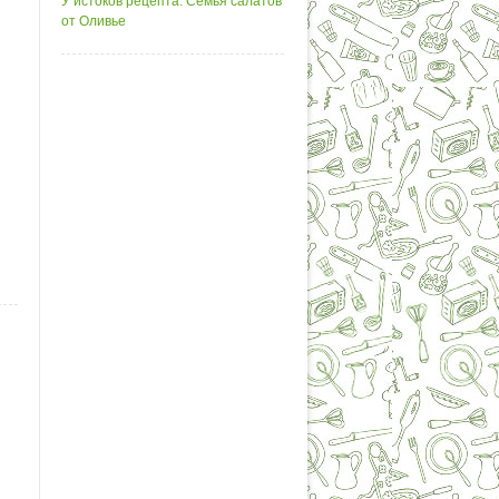
У истоков рецепта. Семья салатов
от Оливье