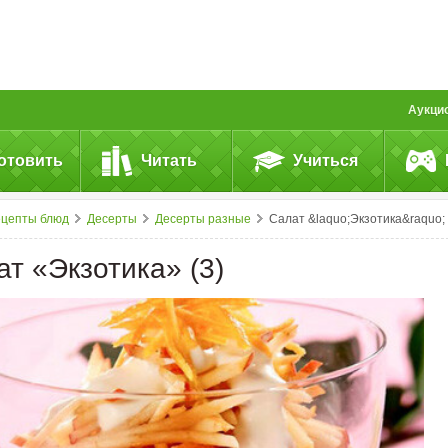
Аукци
отовить
Читать
Учиться
ецепты блюд
Десерты
Десерты разные
Салат &laquo;Экзотика&raquo; 
т «Экзотика» (3)