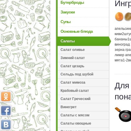
Инг
Бутерброды
Закуски
Супы
апельсин
Основные блюда
киви
2
шту
бананы
1
Салаты
виноград
Салат оливье
зерна гр
ликер ап
Зимний салат
мята
1-2
в
Салат цезарь
Сельдь под шубой
Салат мимоза
Для
Крабовый салат
пон
Салат Греческий
Винегрет
Салаты с мясом
Салаты овощные