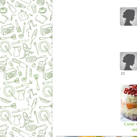
Салат 
гр