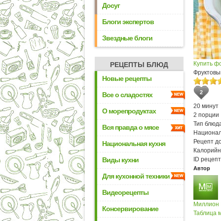
Досуг
Блоги экспертов
Звездные блоги
Купить ф
РЕЦЕПТЫ БЛЮД
Фруктовы
Новые рецепты
2
Все о сладостях
20 минут
О морепродуктах
2 порции
Тип блюда
Вся правда о мясе
Национал
Рецепт д
Национальная кухня
Калорийн
Виды кухни
ID рецепт
Автор
Для кухонной техники
Видеорецепты
Миллион
Консервирование
Таблица м