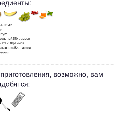
редиенты:
ы
2
штуки
ки
штука
 зеленый
250
граммов
аната
250
граммов
ельсиновый
2
ст. ложки
еточки
 приготовления, возможно, вам
адобятся: