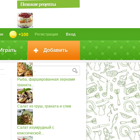
Похожие рецепты
Салат с зернами граната
+100
он
Регистрация
Вход
Играть
Добавить
Коктейль игристый с зернами
граната
Рыба, фаршированная зернами
граната...
Салат из груш, граната и слив
Салат изумрудный с
классической...