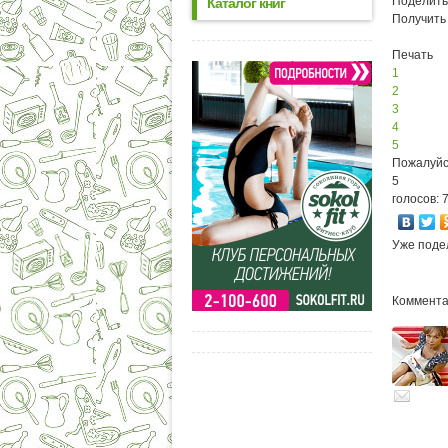
Поделить
Каталог книг
Получить
Печать
1
2
3
4
5
Пожалуйс
5
голосов: 
Уже поде
Комментар