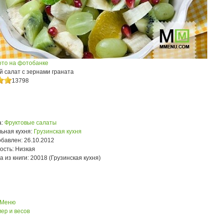
ото на фотобанке
й салат с зернами граната
13798
:
Фруктовые салаты
ьная кухня:
Грузинская кухня
обавлен:
26.10.2012
ость:
Низкая
а из книги:
20018 (Грузинская кухня)
 Меню
ер и весов