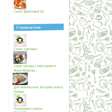
Салат фруктовый (5)
Статьи по теме
Салат «Цезарь»
Салат Цезарь с лобстером от
Жана-Франсуа...
Для любопытных: История салата
Оливье
Поговорим о салате