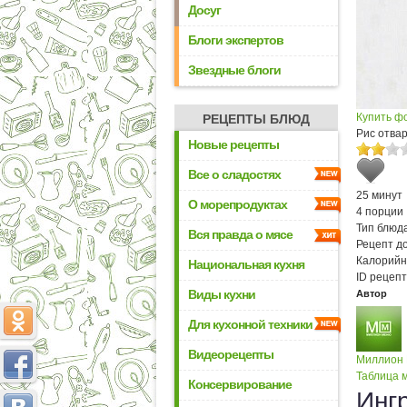
Досуг
Блоги экспертов
Звездные блоги
Купить ф
РЕЦЕПТЫ БЛЮД
Рис отва
Новые рецепты
Все о сладостях
25 минут
О морепродуктах
4 порции
Тип блюда
Вся правда о мясе
Рецепт д
Калорийн
Национальная кухня
ID рецепт
Виды кухни
Автор
Для кухонной техники
Видеорецепты
Миллион
Таблица м
Консервирование
Инг