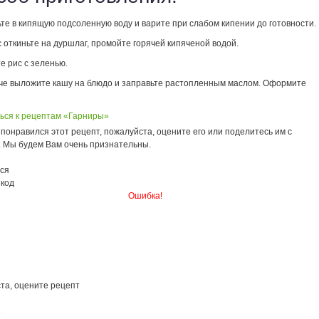
те в кипящую подсоленную воду и варите при слабом кипении до готовности.
 откиньте на дуршлаг, промойте горячей кипяченой водой.
е рис с зеленью.
че выложите кашу на блюдо и заправьте растопленным маслом. Оформите
ься к рецептам «Гарниры»
понравился этот рецепт, пожалуйста, оцените его или поделитесь им с
. Мы будем Вам очень признательны.
ся
 код
Ошибка!
та, оцените рецепт
3