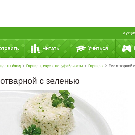
Аукци
отовить
Читать
Учиться
ецепты блюд
Гарниры, соусы, полуфабрикаты
Гарниры
Рис отварной с зелень
 отварной с зеленью