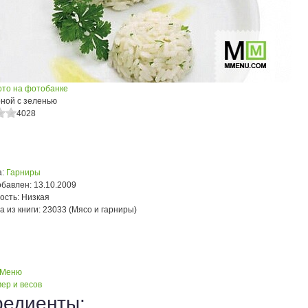
ото на фотобанке
рной с зеленью
4028
:
Гарниры
обавлен:
13.10.2009
ость:
Низкая
а из книги:
23033 (Мясо и гарниры)
 Меню
ер и весов
редиенты: