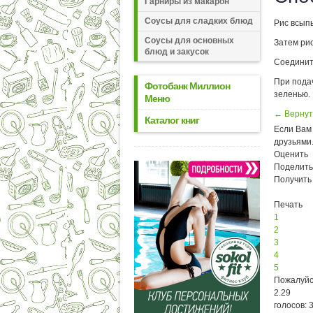
Гарниры из макарон
Соусы для сладких блюд
Рис всыпь
Соусы для основных
Затем рис
блюд и закусок
Соединит
При пода
Фотобанк Миллион
зеленью.
Меню
← Вернут
Каталог книг
Если Вам 
друзьями
Оценить
Поделить
Получить
Печать
1
2
3
4
5
Пожалуйс
2.29
голосов: 