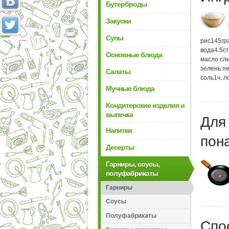
Бутерброды
Закуски
Супы
рис
145
гр
вода
4.5
с
Основные блюда
масло сл
зелень п
Салаты
соль
1
ч. л
Мучные блюда
Кондитерские изделия и
выпечка
Для
Напитки
пон
Десерты
Гарниры, соусы,
полуфабрикаты
Гарниры
Соусы
Полуфабрикаты
Спо