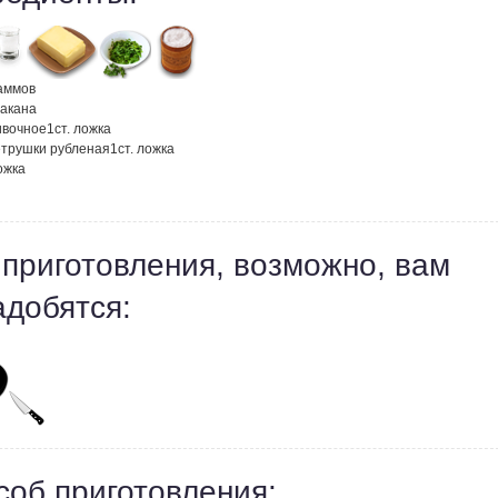
аммов
такана
ивочное
1
ст. ложка
етрушки рубленая
1
ст. ложка
ожка
 приготовления, возможно, вам
адобятся:
соб приготовления: