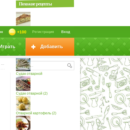
Похожие рецепты
Сырный Пирог с зеленью -
+100
он
Регистрация
Вход
Вкуснейший...
Играть
Добавить
Рис отварной
ю
Судак отварной
Судак отварной (2)
Отварной картофель (2)